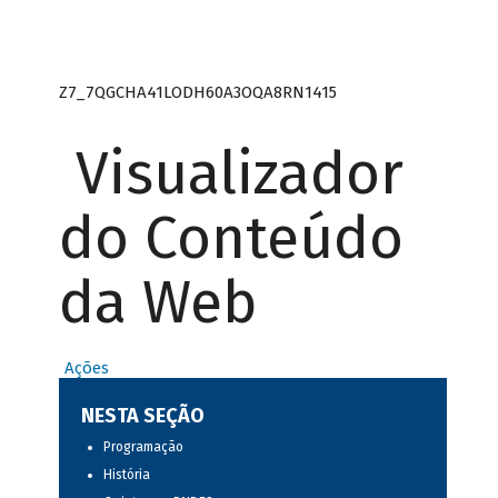
Z7_7QGCHA41LODH60A3OQA8RN1415
Visualizador
do Conteúdo
da Web
Ações
NESTA SEÇÃO
Programação
História