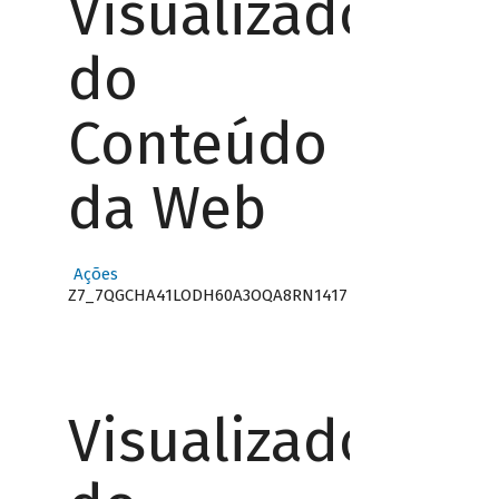
Visualizador
do
Conteúdo
da Web
Ações
Z7_7QGCHA41LODH60A3OQA8RN1417
Visualizador