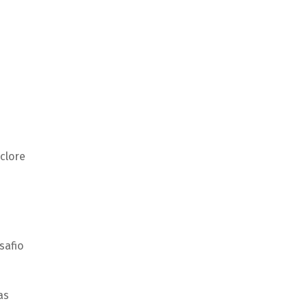
clore
safio
as