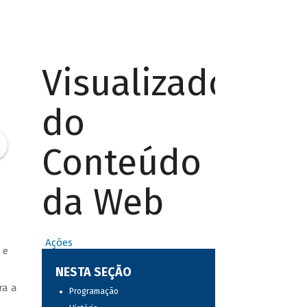
Visualizador
do
Conteúdo
da Web
Ações
 e
NESTA SEÇÃO
ra a
Programação