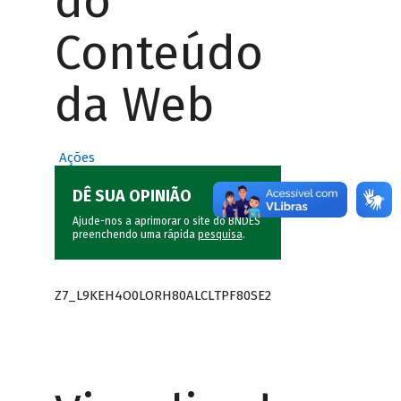
do
Conteúdo
da Web
Ações
DÊ SUA OPINIÃO
Ajude-nos a aprimorar o site do BNDES
preenchendo uma rápida
pesquisa
.
Z7_L9KEH4O0LORH80ALCLTPF80SE2