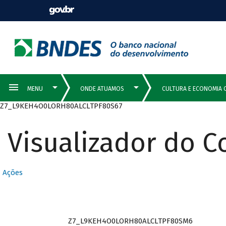
Z7_L9KEH4O0LORH80ALCLTPF80S67
Visualizador do 
Ações
Z7_L9KEH4O0LORH80ALCLTPF80SM6