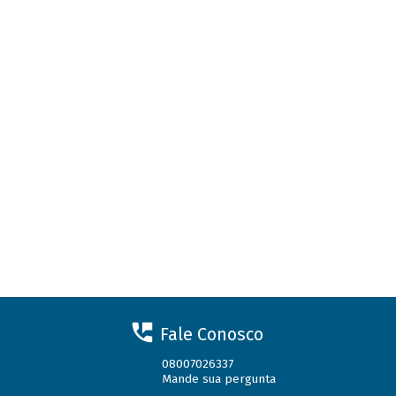
Fale Conosco
08007026337
Mande sua pergunta