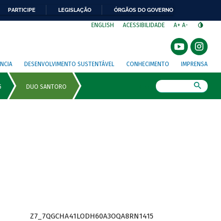
PARTICIPE
LEGISLAÇÃO
ÓRGÃOS DO GOVERNO
⁣
ENGLISH
ACESSIBILIDADE
A+
A-
NCIA
DESENVOLVIMENTO SUSTENTÁVEL
CONHECIMENTO
IMPRENSA
Busca
Z7_7QGCHA41LODH60A3OQA8RN1415