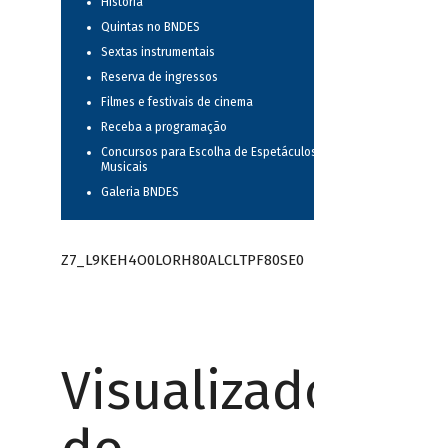
História
Quintas no BNDES
Sextas instrumentais
Reserva de ingressos
Filmes e festivais de cinema
Receba a programação
Concursos para Escolha de Espetáculos
Musicais
Galeria BNDES
Z7_L9KEH4O0LORH80ALCLTPF80SE0
Visualizador