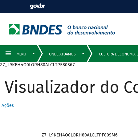
Z7_L9KEH4O0LORH80ALCLTPF80S67
Visualizador do 
Ações
Z7_L9KEH4O0LORH80ALCLTPF80SM6