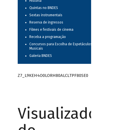
História
Quintas no BNDES
Sextas instrumentais
Reserva de ingressos
Filmes e festivais de cinema
Receba a programação
Concursos para Escolha de Espetáculos
Musicais
Galeria BNDES
Z7_L9KEH4O0LORH80ALCLTPF80SE0
Visualizador