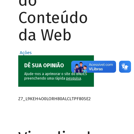
do
Conteúdo
da Web
Ações
DÊ SUA OPINIÃO
Ajude-nos a aprimorar o site do BNDES
preenchendo uma rápida
pesquisa
.
Z7_L9KEH4O0LORH80ALCLTPF80SE2