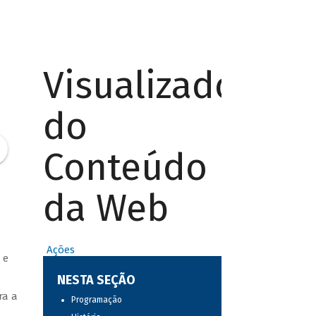
Visualizador
do
Conteúdo
da Web
Ações
 e
NESTA SEÇÃO
ra a
Programação