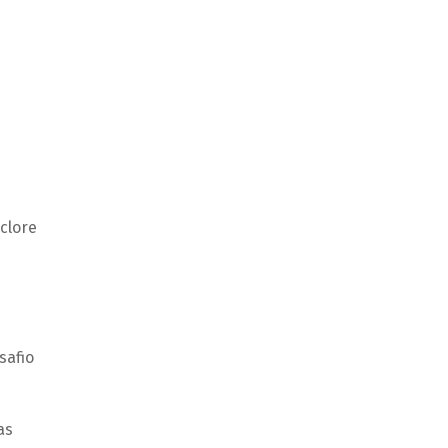
clore
safio
as