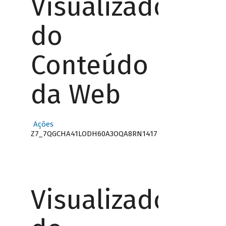
Visualizador
do
Conteúdo
da Web
Ações
Z7_7QGCHA41LODH60A3OQA8RN1417
Visualizador