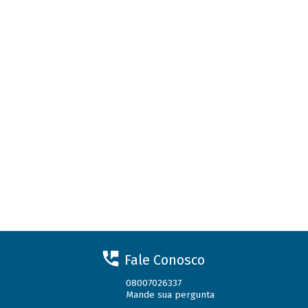
Fale Conosco
08007026337
Mande sua pergunta