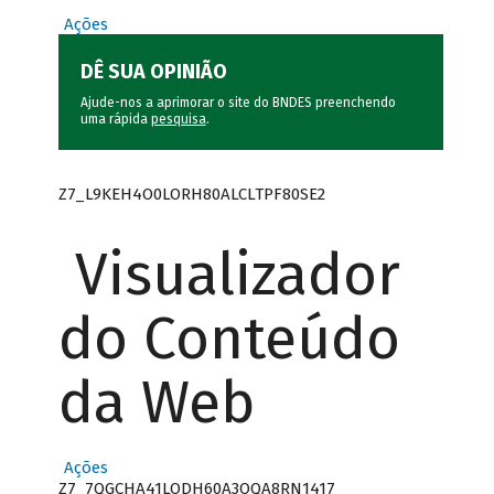
Ações
DÊ SUA OPINIÃO
Ajude-nos a aprimorar o site do BNDES preenchendo
uma rápida
pesquisa
.
Z7_L9KEH4O0LORH80ALCLTPF80SE2
Visualizador
do Conteúdo
da Web
Ações
Z7_7QGCHA41LODH60A3OQA8RN1417