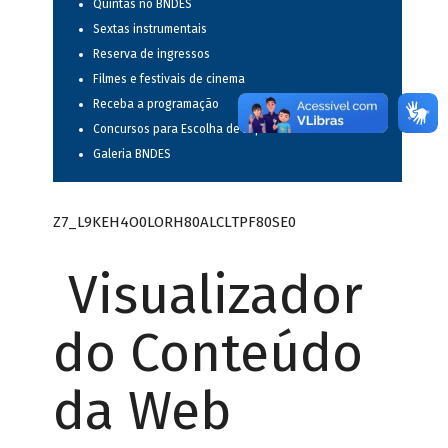
Quintas no BNDES
Sextas instrumentais
Reserva de ingressos
Filmes e festivais de cinema
Receba a programação
Concursos para Escolha de Espetáculos Musicais
Galeria BNDES
Z7_L9KEH4O0LORH80ALCLTPF80SE0
Visualizador
do Conteúdo
da Web