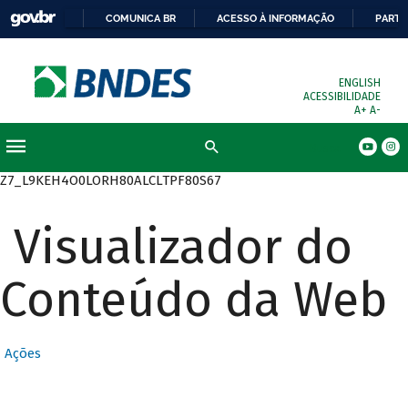
COMUNICA BR
ACESSO À INFORMAÇÃO
PARTI
ENGLISH
ACESSIBILIDADE
A+
A-
Busca
Z7_L9KEH4O0LORH80ALCLTPF80S67
Visualizador do
Conteúdo da Web
Ações