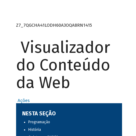
Z7_7QGCHA41LODH60A3OQA8RN1415
Visualizador
do Conteúdo
da Web
Ações
NESTA SEÇÃO
Programação
História