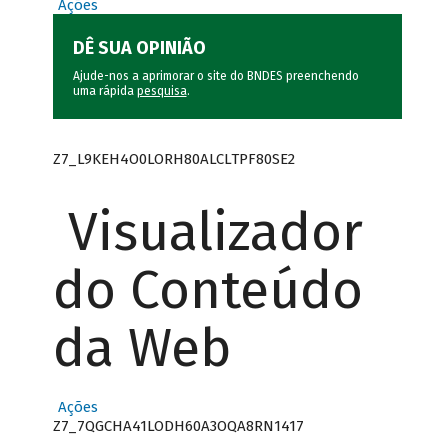
Ações
DÊ SUA OPINIÃO
Ajude-nos a aprimorar o site do BNDES preenchendo
uma rápida
pesquisa
.
Z7_L9KEH4O0LORH80ALCLTPF80SE2
Visualizador
do Conteúdo
da Web
Ações
Z7_7QGCHA41LODH60A3OQA8RN1417