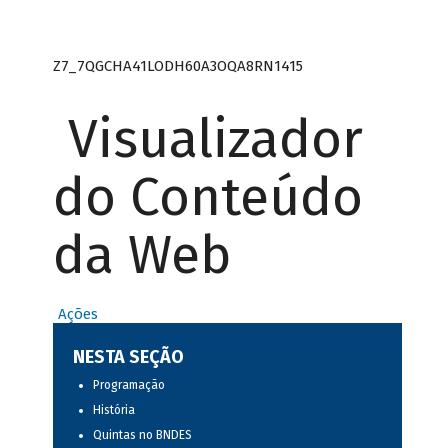
Z7_7QGCHA41LODH60A3OQA8RN1415
Visualizador
do Conteúdo
da Web
Ações
NESTA SEÇÃO
Programação
História
Quintas no BNDES