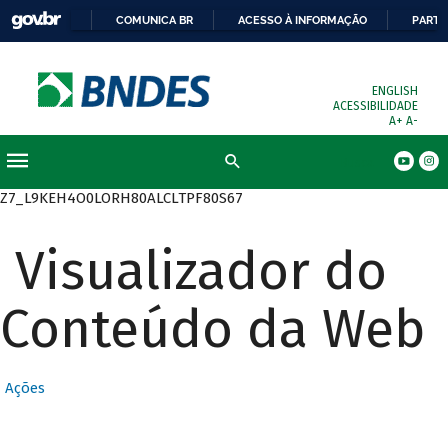
COMUNICA BR
ACESSO À INFORMAÇÃO
PARTI
ENGLISH
ACESSIBILIDADE
A+
A-
Busca
Z7_L9KEH4O0LORH80ALCLTPF80S67
Visualizador do
Conteúdo da Web
Ações