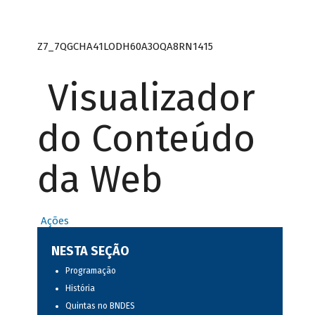
Z7_7QGCHA41LODH60A3OQA8RN1415
Visualizador
do Conteúdo
da Web
Ações
NESTA SEÇÃO
Programação
História
Quintas no BNDES