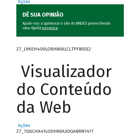
Ações
DÊ SUA OPINIÃO
Ajude-nos a aprimorar o site do BNDES preenchendo
uma rápida
pesquisa
.
Z7_L9KEH4O0LORH80ALCLTPF80SE2
Visualizador
do Conteúdo
da Web
Ações
Z7_7QGCHA41LODH60A3OQA8RN1417