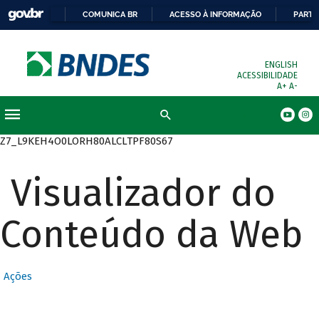
COMUNICA BR
ACESSO À INFORMAÇÃO
PARTI
ENGLISH
ACESSIBILIDADE
A+
A-
Busca
Z7_L9KEH4O0LORH80ALCLTPF80S67
Visualizador do
Conteúdo da Web
Ações