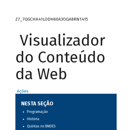
Z7_7QGCHA41LODH60A3OQA8RN1415
Visualizador
do Conteúdo
da Web
Ações
NESTA SEÇÃO
Programação
História
Quintas no BNDES