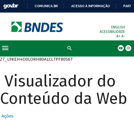
COMUNICA BR
ACESSO À INFORMAÇÃO
PARTI
ENGLISH
ACESSIBILIDADE
A+
A-
Busca
Z7_L9KEH4O0LORH80ALCLTPF80S67
Visualizador do
Conteúdo da Web
Ações