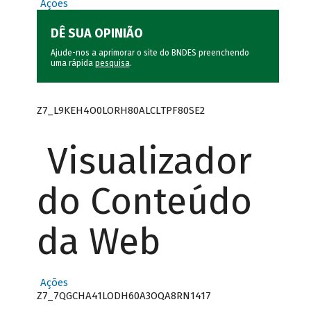
Ações
DÊ SUA OPINIÃO
Ajude-nos a aprimorar o site do BNDES preenchendo
uma rápida
pesquisa
.
Z7_L9KEH4O0LORH80ALCLTPF80SE2
Visualizador
do Conteúdo
da Web
Ações
Z7_7QGCHA41LODH60A3OQA8RN1417