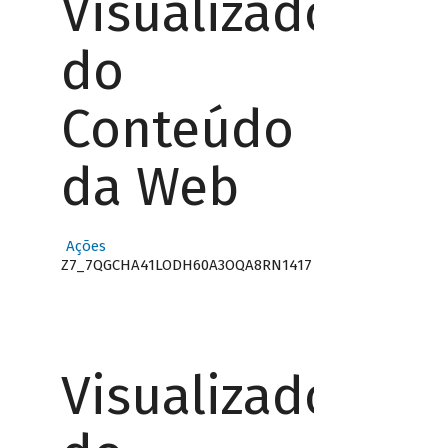
Visualizador
do
Conteúdo
da Web
Ações
Z7_7QGCHA41LODH60A3OQA8RN1417
Visualizador