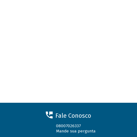
Fale Conosco
08007026337
Mande sua pergunta