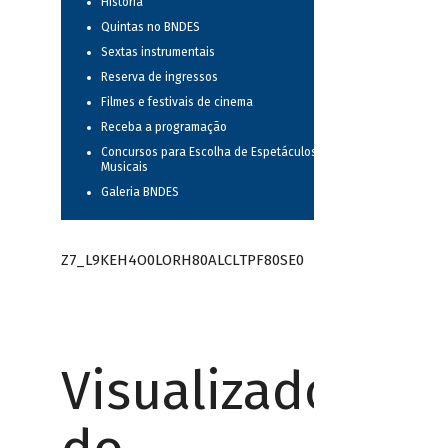
História
Quintas no BNDES
Sextas instrumentais
Reserva de ingressos
Filmes e festivais de cinema
Receba a programação
Concursos para Escolha de Espetáculos
Musicais
Galeria BNDES
Z7_L9KEH4O0LORH80ALCLTPF80SE0
Visualizador