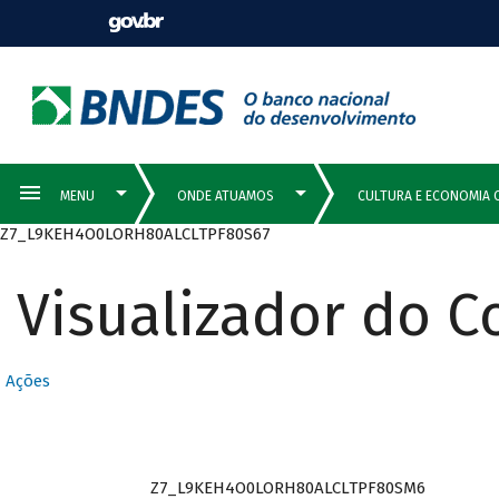
Z7_L9KEH4O0LORH80ALCLTPF80S67
Visualizador do 
Ações
Z7_L9KEH4O0LORH80ALCLTPF80SM6