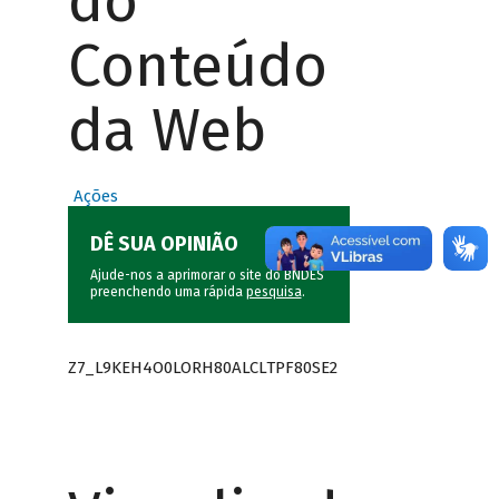
do
Conteúdo
da Web
Ações
DÊ SUA OPINIÃO
Ajude-nos a aprimorar o site do BNDES
preenchendo uma rápida
pesquisa
.
Z7_L9KEH4O0LORH80ALCLTPF80SE2