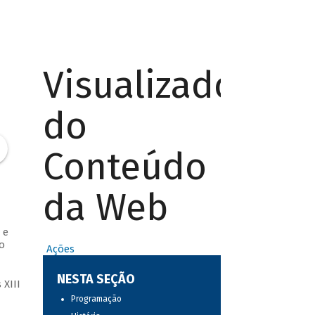
Visualizador
do
Conteúdo
da Web
 e
o
Ações
NESTA SEÇÃO
XIII
Programação