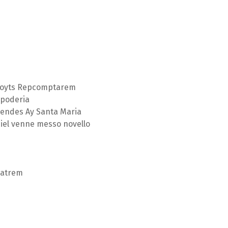
 Goyts Repcomptarem
 poderia
lendes Ay Santa Maria
ciel venne messo novello
Matrem