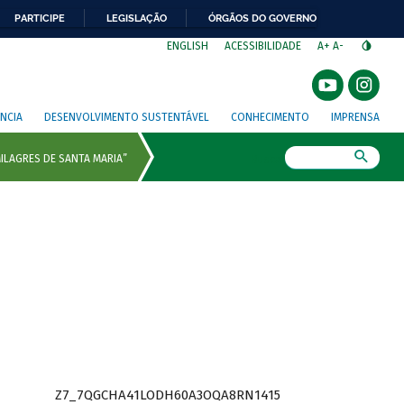
PARTICIPE
LEGISLAÇÃO
ÓRGÃOS DO GOVERNO
⁣
ENGLISH
ACESSIBILIDADE
A+
A-
NCIA
DESENVOLVIMENTO SUSTENTÁVEL
CONHECIMENTO
IMPRENSA
Busca
Z7_7QGCHA41LODH60A3OQA8RN1415