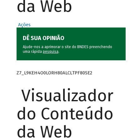
da Web
Ações
DÊ SUA OPINIÃO
Ajude-nos a aprimorar o site do BNDES preenchendo
uma rápida
pesquisa
.
Z7_L9KEH4O0LORH80ALCLTPF80SE2
Visualizador
do Conteúdo
da Web