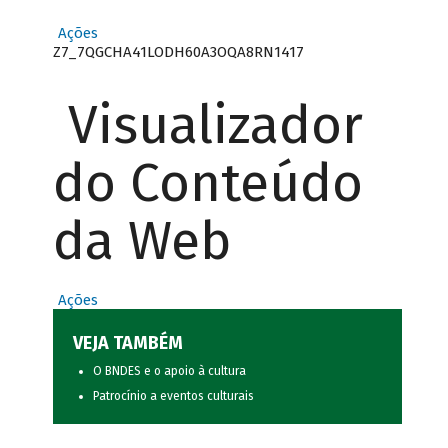
Ações
Z7_7QGCHA41LODH60A3OQA8RN1417
Visualizador
do Conteúdo
da Web
Ações
VEJA TAMBÉM
O BNDES e o apoio à cultura
Patrocínio a eventos culturais