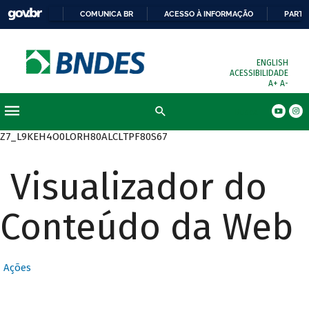
COMUNICA BR
ACESSO À INFORMAÇÃO
PARTI
ENGLISH
ACESSIBILIDADE
A+
A-
Busca
Z7_L9KEH4O0LORH80ALCLTPF80S67
Visualizador do
Conteúdo da Web
Ações