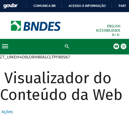
COMUNICA BR
ACESSO À INFORMAÇÃO
PARTI
ENGLISH
ACESSIBILIDADE
A+
A-
Busca
Z7_L9KEH4O0LORH80ALCLTPF80S67
Visualizador do
Conteúdo da Web
Ações