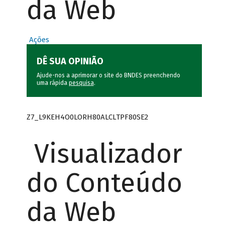
da Web
Ações
DÊ SUA OPINIÃO
Ajude-nos a aprimorar o site do BNDES preenchendo
uma rápida
pesquisa
.
Z7_L9KEH4O0LORH80ALCLTPF80SE2
Visualizador
do Conteúdo
da Web