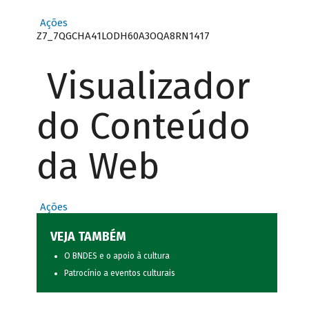
Ações
Z7_7QGCHA41LODH60A3OQA8RN1417
Visualizador
do Conteúdo
da Web
Ações
VEJA TAMBÉM
O BNDES e o apoio à cultura
Patrocínio a eventos culturais