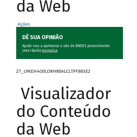
da Web
Ações
DÊ SUA OPINIÃO
Ajude-nos a aprimorar o site do BNDES preenchendo
uma rápida
pesquisa
.
Z7_L9KEH4O0LORH80ALCLTPF80SE2
Visualizador
do Conteúdo
da Web