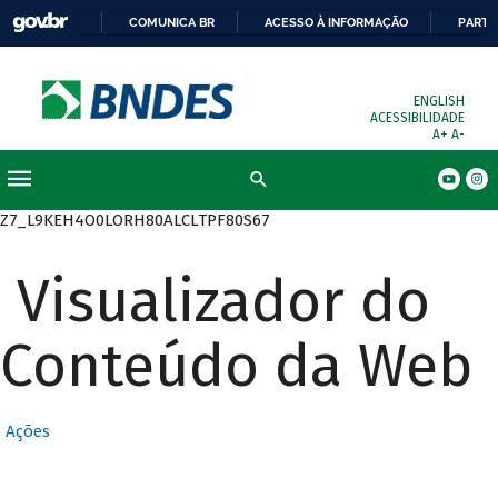
COMUNICA BR
ACESSO À INFORMAÇÃO
PARTI
ENGLISH
ACESSIBILIDADE
A+
A-
Busca
Z7_L9KEH4O0LORH80ALCLTPF80S67
Visualizador do
Conteúdo da Web
Ações