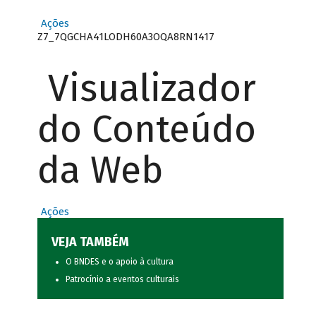
Ações
Z7_7QGCHA41LODH60A3OQA8RN1417
Visualizador
do Conteúdo
da Web
Ações
VEJA TAMBÉM
O BNDES e o apoio à cultura
Patrocínio a eventos culturais