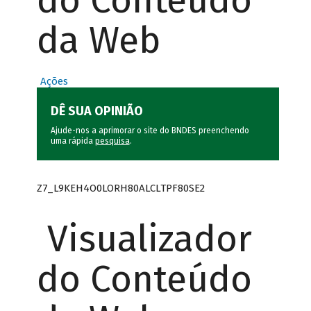
do Conteúdo
da Web
Ações
DÊ SUA OPINIÃO
Ajude-nos a aprimorar o site do BNDES preenchendo
uma rápida
pesquisa
.
Z7_L9KEH4O0LORH80ALCLTPF80SE2
Visualizador
do Conteúdo