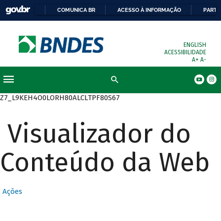
COMUNICA BR
ACESSO À INFORMAÇÃO
PARTI
ENGLISH
ACESSIBILIDADE
A+
A-
Busca
Z7_L9KEH4O0LORH80ALCLTPF80S67
Visualizador do
Conteúdo da Web
Ações