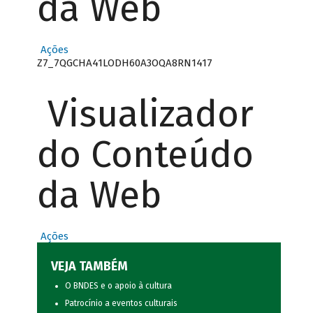
da Web
Ações
Z7_7QGCHA41LODH60A3OQA8RN1417
Visualizador
do Conteúdo
da Web
Ações
VEJA TAMBÉM
O BNDES e o apoio à cultura
Patrocínio a eventos culturais