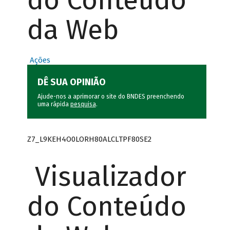
do Conteúdo
da Web
Ações
DÊ SUA OPINIÃO
Ajude-nos a aprimorar o site do BNDES preenchendo
uma rápida
pesquisa
.
Z7_L9KEH4O0LORH80ALCLTPF80SE2
Visualizador
do Conteúdo