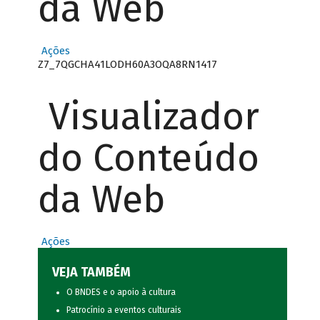
da Web
Ações
Z7_7QGCHA41LODH60A3OQA8RN1417
Visualizador
do Conteúdo
da Web
Ações
VEJA TAMBÉM
O BNDES e o apoio à cultura
Patrocínio a eventos culturais