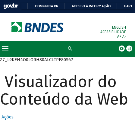
COMUNICA BR
ACESSO À INFORMAÇÃO
PARTI
ENGLISH
ACESSIBILIDADE
A+
A-
Busca
Z7_L9KEH4O0LORH80ALCLTPF80S67
Visualizador do
Conteúdo da Web
Ações