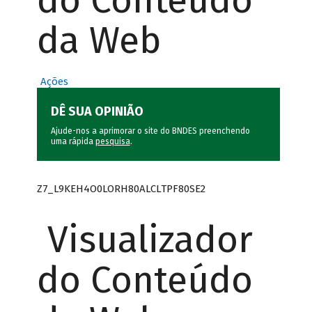
do Conteúdo
da Web
Ações
DÊ SUA OPINIÃO
Ajude-nos a aprimorar o site do BNDES preenchendo
uma rápida
pesquisa
.
Z7_L9KEH4O0LORH80ALCLTPF80SE2
Visualizador
do Conteúdo