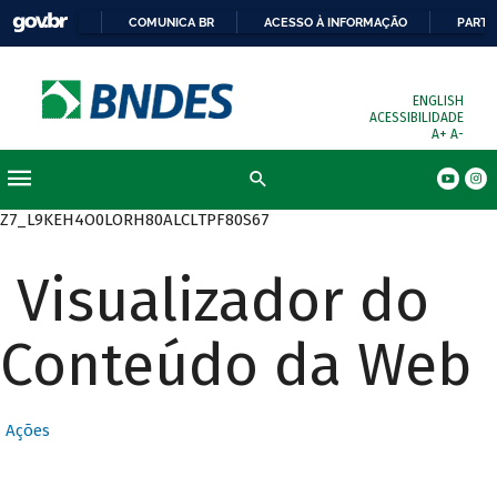
COMUNICA BR
ACESSO À INFORMAÇÃO
PARTI
ENGLISH
ACESSIBILIDADE
A+
A-
Busca
Z7_L9KEH4O0LORH80ALCLTPF80S67
Visualizador do
Conteúdo da Web
Ações