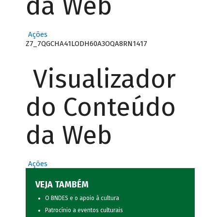
da Web
Ações
Z7_7QGCHA41LODH60A3OQA8RN1417
Visualizador
do Conteúdo
da Web
Ações
VEJA TAMBÉM
O BNDES e o apoio à cultura
Patrocínio a eventos culturais