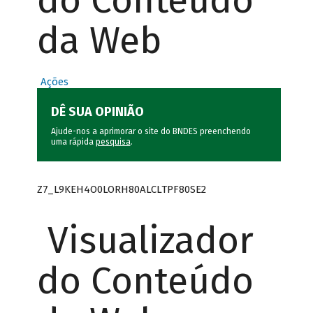
do Conteúdo
da Web
Ações
DÊ SUA OPINIÃO
Ajude-nos a aprimorar o site do BNDES preenchendo
uma rápida
pesquisa
.
Z7_L9KEH4O0LORH80ALCLTPF80SE2
Visualizador
do Conteúdo