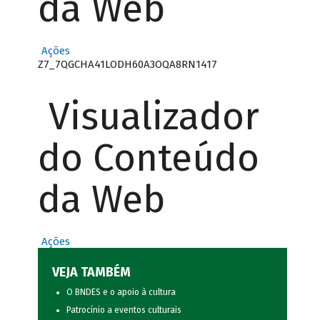
da Web
Ações
Z7_7QGCHA41LODH60A3OQA8RN1417
Visualizador
do Conteúdo
da Web
Ações
VEJA TAMBÉM
O BNDES e o apoio à cultura
Patrocínio a eventos culturais