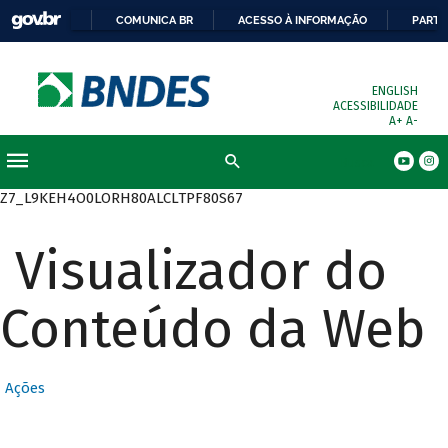
COMUNICA BR
ACESSO À INFORMAÇÃO
PARTI
ENGLISH
ACESSIBILIDADE
A+
A-
Busca
Z7_L9KEH4O0LORH80ALCLTPF80S67
Visualizador do
Conteúdo da Web
Ações