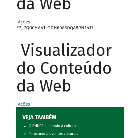
da Web
Ações
Z7_7QGCHA41LODH60A3OQA8RN1417
Visualizador
do Conteúdo
da Web
Ações
VEJA TAMBÉM
O BNDES e o apoio à cultura
Patrocínio a eventos culturais