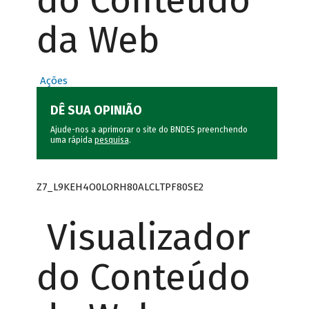
do Conteúdo
da Web
Ações
DÊ SUA OPINIÃO
Ajude-nos a aprimorar o site do BNDES preenchendo
uma rápida
pesquisa
.
Z7_L9KEH4O0LORH80ALCLTPF80SE2
Visualizador
do Conteúdo