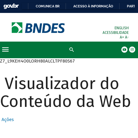
COMUNICA BR
ACESSO À INFORMAÇÃO
PARTI
ENGLISH
ACESSIBILIDADE
A+
A-
Busca
Z7_L9KEH4O0LORH80ALCLTPF80S67
Visualizador do
Conteúdo da Web
Ações