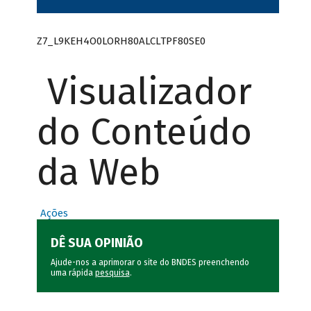
Z7_L9KEH4O0LORH80ALCLTPF80SE0
Visualizador
do Conteúdo
da Web
Ações
DÊ SUA OPINIÃO
Ajude-nos a aprimorar o site do BNDES preenchendo
uma rápida
pesquisa
.