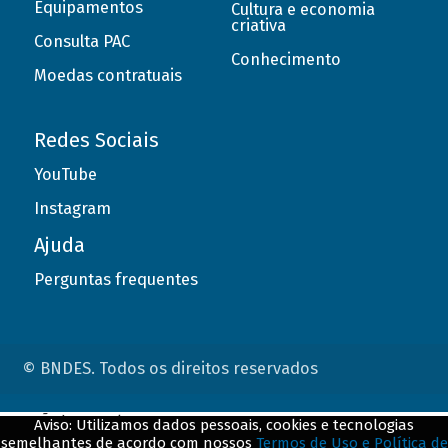
Equipamentos
Cultura e economia
criativa
Consulta PAC
Conhecimento
Moedas contratuais
Redes Sociais
YouTube
Instagram
Ajuda
Perguntas frequentes
© BNDES. Todos os direitos reservados
ConteÃºdo complementar
Aviso: Utilizamos dados pessoais, cookies e tecnologias
semelhantes de acordo com nossos
Termos de Uso e Política de