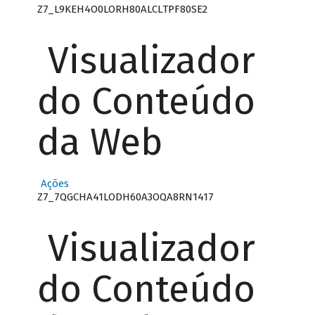
Z7_L9KEH4O0LORH80ALCLTPF80SE2
Visualizador
do Conteúdo
da Web
Ações
Z7_7QGCHA41LODH60A3OQA8RN1417
Visualizador
do Conteúdo