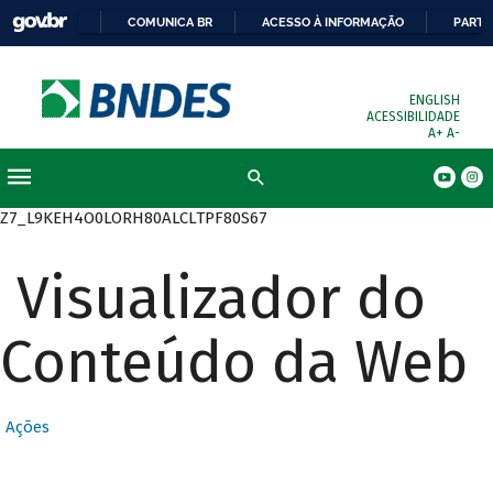
COMUNICA BR
ACESSO À INFORMAÇÃO
PARTI
ENGLISH
ACESSIBILIDADE
A+
A-
Busca
Z7_L9KEH4O0LORH80ALCLTPF80S67
Visualizador do
Conteúdo da Web
Ações