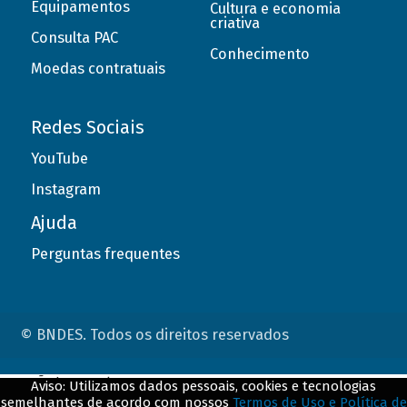
Equipamentos
Cultura e economia
criativa
Consulta PAC
Conhecimento
Moedas contratuais
Redes Sociais
YouTube
Instagram
Ajuda
Perguntas frequentes
© BNDES. Todos os direitos reservados
ConteÃºdo complementar
Aviso: Utilizamos dados pessoais, cookies e tecnologias
semelhantes de acordo com nossos
Termos de Uso e Política de