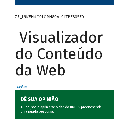
Z7_L9KEH4O0LORH80ALCLTPF80SE0
Visualizador
do Conteúdo
da Web
Ações
DÊ SUA OPINIÃO
Ajude-nos a aprimorar o site do BNDES preenchendo
uma rápida
pesquisa
.