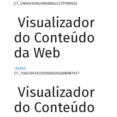
Z7_L9KEH4O0LORH80ALCLTPF80SE2
Visualizador
do Conteúdo
da Web
Ações
Z7_7QGCHA41LODH60A3OQA8RN1417
Visualizador
do Conteúdo