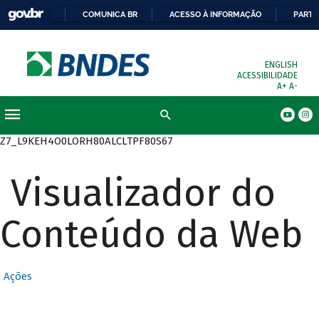
COMUNICA BR
ACESSO À INFORMAÇÃO
PARTI
ENGLISH
ACESSIBILIDADE
A+
A-
Busca
Z7_L9KEH4O0LORH80ALCLTPF80S67
Visualizador do
Conteúdo da Web
Ações