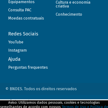
Equipamentos
Cultura e economia
criativa
Consulta PAC
Conhecimento
Moedas contratuais
Redes Sociais
YouTube
Instagram
Ajuda
Perguntas frequentes
© BNDES. Todos os direitos reservados
ConteÃºdo complementar
Aviso: Utilizamos dados pessoais, cookies e tecnologias
semelhantes de acordo com nossos
Termos de Uso e Política de