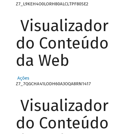
Z7_L9KEH4O0LORH80ALCLTPF80SE2
Visualizador
do Conteúdo
da Web
Ações
Z7_7QGCHA41LODH60A3OQA8RN1417
Visualizador
do Conteúdo