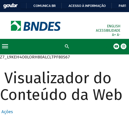
COMUNICA BR
ACESSO À INFORMAÇÃO
PARTI
ENGLISH
ACESSIBILIDADE
A+
A-
Busca
Z7_L9KEH4O0LORH80ALCLTPF80S67
Visualizador do
Conteúdo da Web
Ações