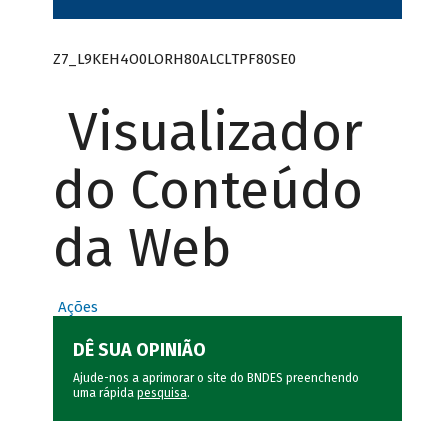
Z7_L9KEH4O0LORH80ALCLTPF80SE0
Visualizador
do Conteúdo
da Web
Ações
DÊ SUA OPINIÃO
Ajude-nos a aprimorar o site do BNDES preenchendo
uma rápida
pesquisa
.