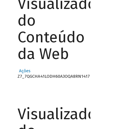
Visualizador
do
Conteúdo
da Web
Ações
Z7_7QGCHA41LODH60A3OQA8RN1417
Visualizador