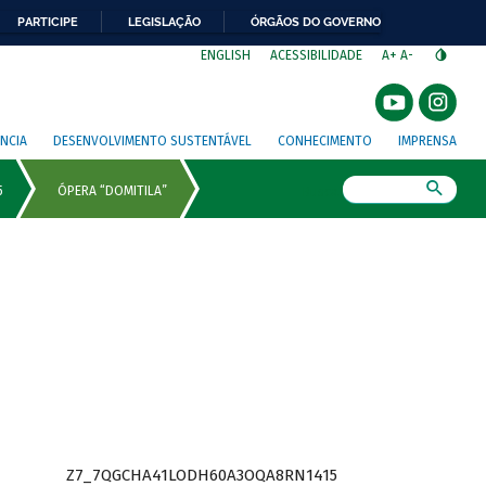
PARTICIPE
LEGISLAÇÃO
ÓRGÃOS DO GOVERNO
⁣
ENGLISH
ACESSIBILIDADE
A+
A-
NCIA
DESENVOLVIMENTO SUSTENTÁVEL
CONHECIMENTO
IMPRENSA
Busca
Z7_7QGCHA41LODH60A3OQA8RN1415