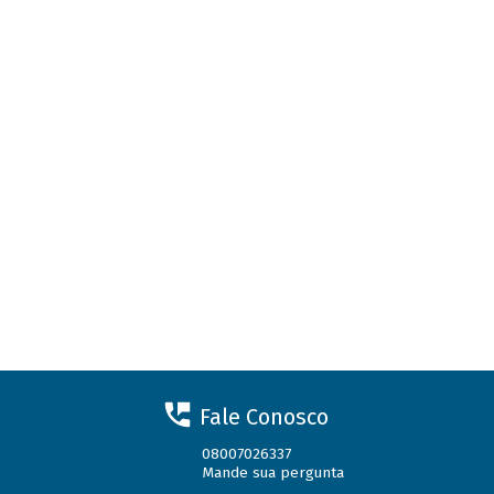
Fale Conosco
08007026337
Mande sua pergunta