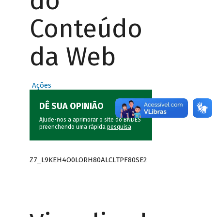
do
Conteúdo
da Web
Ações
DÊ SUA OPINIÃO
Ajude-nos a aprimorar o site do BNDES
preenchendo uma rápida
pesquisa
.
Z7_L9KEH4O0LORH80ALCLTPF80SE2