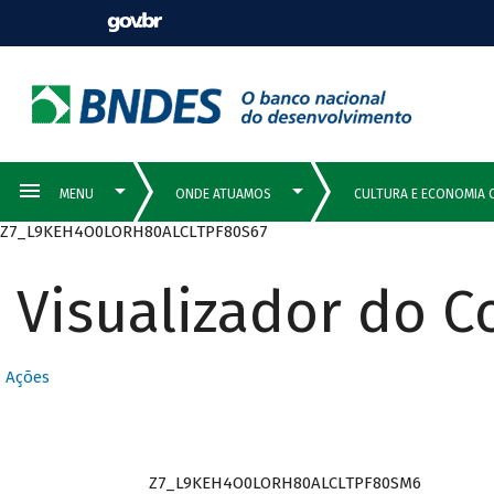
Z7_L9KEH4O0LORH80ALCLTPF80S67
Visualizador do 
Ações
Z7_L9KEH4O0LORH80ALCLTPF80SM6