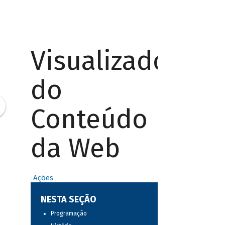
Visualizador
do
Conteúdo
da Web
Ações
NESTA SEÇÃO
Programação