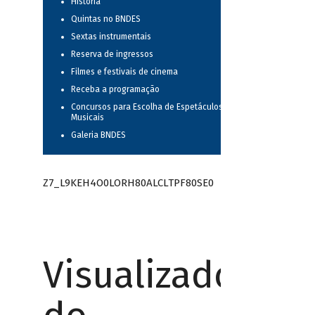
História
Quintas no BNDES
Sextas instrumentais
Reserva de ingressos
Filmes e festivais de cinema
Receba a programação
Concursos para Escolha de Espetáculos
Musicais
Galeria BNDES
Z7_L9KEH4O0LORH80ALCLTPF80SE0
Visualizador