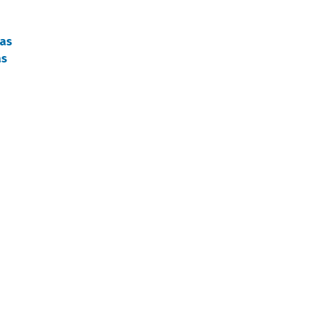
as
as