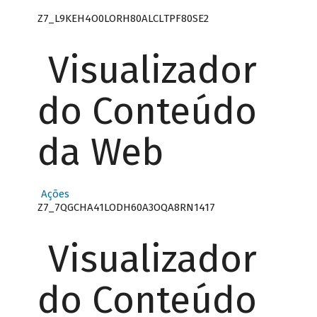
Z7_L9KEH4O0LORH80ALCLTPF80SE2
Visualizador
do Conteúdo
da Web
Ações
Z7_7QGCHA41LODH60A3OQA8RN1417
Visualizador
do Conteúdo