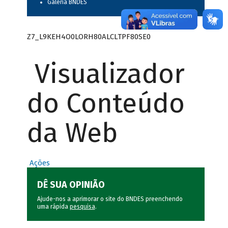
Galeria BNDES
Z7_L9KEH4O0LORH80ALCLTPF80SE0
Visualizador
do Conteúdo
da Web
Ações
DÊ SUA OPINIÃO
Ajude-nos a aprimorar o site do BNDES preenchendo
uma rápida
pesquisa
.