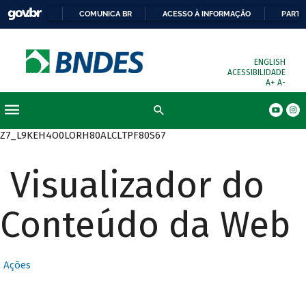
COMUNICA BR
ACESSO À INFORMAÇÃO
PARTI
ENGLISH
ACESSIBILIDADE
A+
A-
Busca
Z7_L9KEH4O0LORH80ALCLTPF80S67
Visualizador do
Conteúdo da Web
Ações