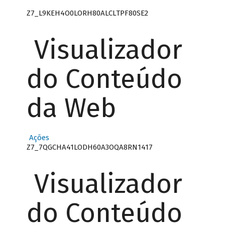
Z7_L9KEH4O0LORH80ALCLTPF80SE2
Visualizador
do Conteúdo
da Web
Ações
Z7_7QGCHA41LODH60A3OQA8RN1417
Visualizador
do Conteúdo