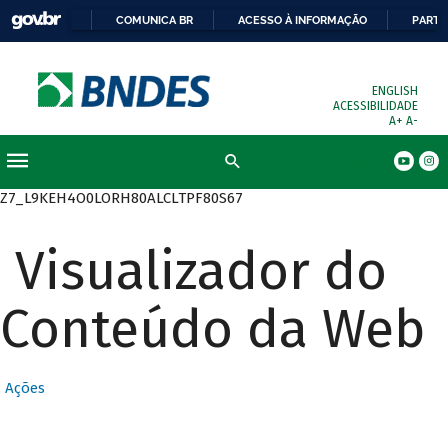
COMUNICA BR
ACESSO À INFORMAÇÃO
PARTI
ENGLISH
ACESSIBILIDADE
A+
A-
Busca
Z7_L9KEH4O0LORH80ALCLTPF80S67
Visualizador do
Conteúdo da Web
Ações