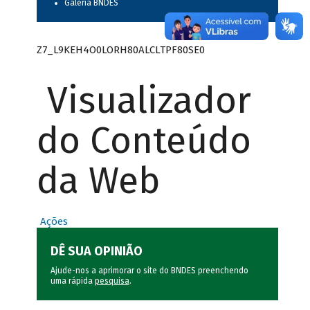
Galeria BNDES
Z7_L9KEH4O0LORH80ALCLTPF80SE0
Visualizador
do Conteúdo
da Web
Ações
DÊ SUA OPINIÃO
Ajude-nos a aprimorar o site do BNDES preenchendo
uma rápida
pesquisa
.