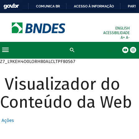
COMUNICA BR
ACESSO À INFORMAÇÃO
PARTI
ENGLISH
ACESSIBILIDADE
A+
A-
Busca
Z7_L9KEH4O0LORH80ALCLTPF80S67
Visualizador do
Conteúdo da Web
Ações