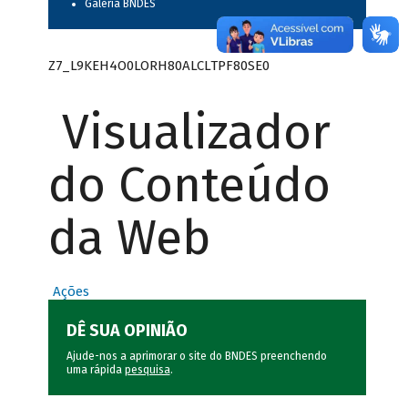
Galeria BNDES
Z7_L9KEH4O0LORH80ALCLTPF80SE0
Visualizador
do Conteúdo
da Web
Ações
DÊ SUA OPINIÃO
Ajude-nos a aprimorar o site do BNDES preenchendo
uma rápida
pesquisa
.