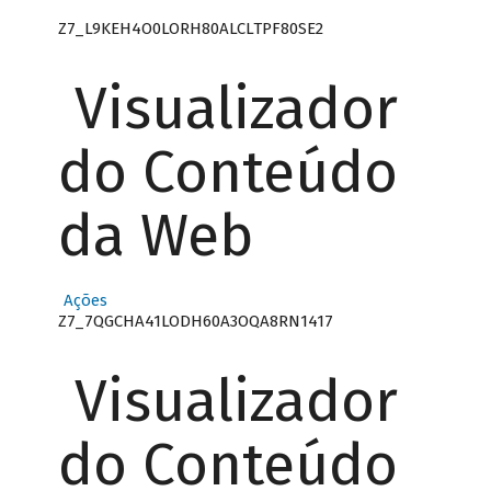
Z7_L9KEH4O0LORH80ALCLTPF80SE2
Visualizador
do Conteúdo
da Web
Ações
Z7_7QGCHA41LODH60A3OQA8RN1417
Visualizador
do Conteúdo