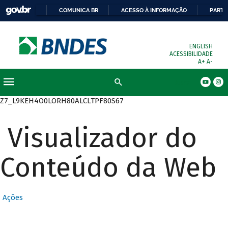
COMUNICA BR
ACESSO À INFORMAÇÃO
PARTI
ENGLISH
ACESSIBILIDADE
A+
A-
Busca
Z7_L9KEH4O0LORH80ALCLTPF80S67
Visualizador do
Conteúdo da Web
Ações