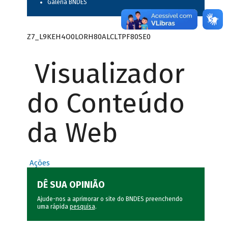
Galeria BNDES
Z7_L9KEH4O0LORH80ALCLTPF80SE0
Visualizador
do Conteúdo
da Web
Ações
DÊ SUA OPINIÃO
Ajude-nos a aprimorar o site do BNDES preenchendo
uma rápida
pesquisa
.