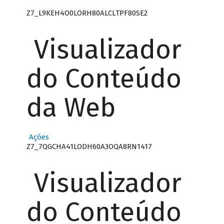
Z7_L9KEH4O0LORH80ALCLTPF80SE2
Visualizador
do Conteúdo
da Web
Ações
Z7_7QGCHA41LODH60A3OQA8RN1417
Visualizador
do Conteúdo