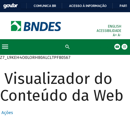
COMUNICA BR
ACESSO À INFORMAÇÃO
PARTI
ENGLISH
ACESSIBILIDADE
A+
A-
Busca
Z7_L9KEH4O0LORH80ALCLTPF80S67
Visualizador do
Conteúdo da Web
Ações