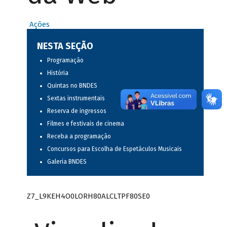
Ações
NESTA SEÇÃO
Programação
História
Quintas no BNDES
Sextas instrumentais
Reserva de ingressos
Filmes e festivais de cinema
Receba a programação
Concursos para Escolha de Espetáculos Musicais
Galeria BNDES
Z7_L9KEH4O0LORH80ALCLTPF80SE0