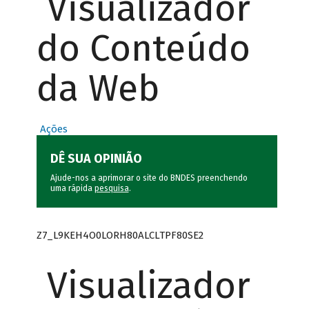
Visualizador
do Conteúdo
da Web
Ações
DÊ SUA OPINIÃO
Ajude-nos a aprimorar o site do BNDES preenchendo
uma rápida
pesquisa
.
Z7_L9KEH4O0LORH80ALCLTPF80SE2
Visualizador