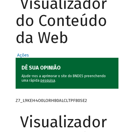
Visualizador
do Conteúdo
da Web
Ações
DÊ SUA OPINIÃO
Ajude-nos a aprimorar o site do BNDES preenchendo
uma rápida
pesquisa
.
Z7_L9KEH4O0LORH80ALCLTPF80SE2
Visualizador