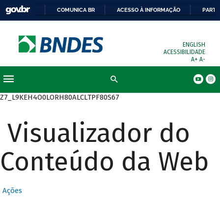
COMUNICA BR
ACESSO À INFORMAÇÃO
PARTI
ENGLISH
ACESSIBILIDADE
A+
A-
Busca
Z7_L9KEH4O0LORH80ALCLTPF80S67
Visualizador do
Conteúdo da Web
Ações