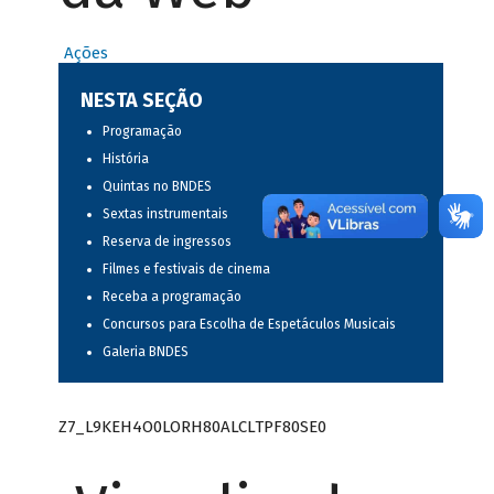
Ações
NESTA SEÇÃO
Programação
História
Quintas no BNDES
Sextas instrumentais
Reserva de ingressos
Filmes e festivais de cinema
Receba a programação
Concursos para Escolha de Espetáculos Musicais
Galeria BNDES
Z7_L9KEH4O0LORH80ALCLTPF80SE0