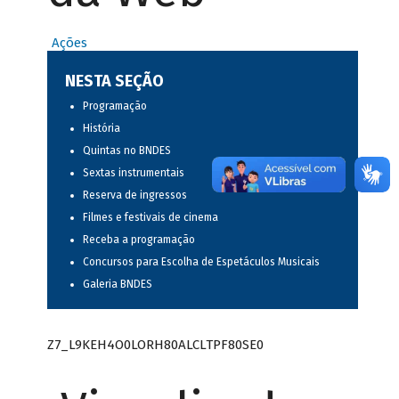
Ações
NESTA SEÇÃO
Programação
História
Quintas no BNDES
Sextas instrumentais
Reserva de ingressos
Filmes e festivais de cinema
Receba a programação
Concursos para Escolha de Espetáculos Musicais
Galeria BNDES
Z7_L9KEH4O0LORH80ALCLTPF80SE0