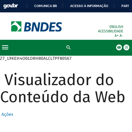
COMUNICA BR
ACESSO À INFORMAÇÃO
PARTI
ENGLISH
ACESSIBILIDADE
A+
A-
Busca
Z7_L9KEH4O0LORH80ALCLTPF80S67
Visualizador do
Conteúdo da Web
Ações