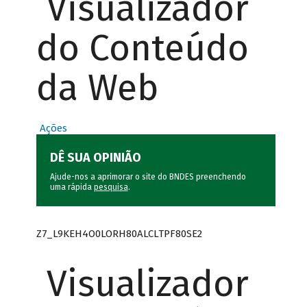
Visualizador
do Conteúdo
da Web
Ações
DÊ SUA OPINIÃO
Ajude-nos a aprimorar o site do BNDES preenchendo
uma rápida
pesquisa
.
Z7_L9KEH4O0LORH80ALCLTPF80SE2
Visualizador