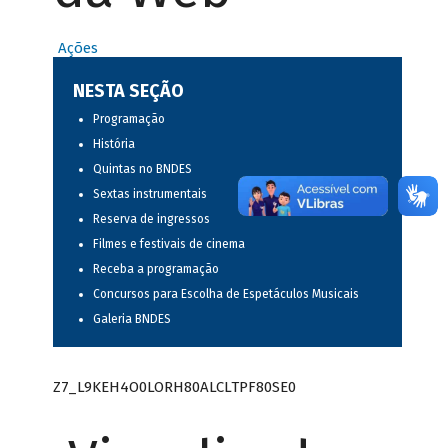
Ações
NESTA SEÇÃO
Programação
História
Quintas no BNDES
Sextas instrumentais
Reserva de ingressos
Filmes e festivais de cinema
Receba a programação
Concursos para Escolha de Espetáculos Musicais
Galeria BNDES
Z7_L9KEH4O0LORH80ALCLTPF80SE0