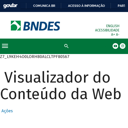
COMUNICA BR
ACESSO À INFORMAÇÃO
PARTI
ENGLISH
ACESSIBILIDADE
A+
A-
Busca
Z7_L9KEH4O0LORH80ALCLTPF80S67
Visualizador do
Conteúdo da Web
Ações