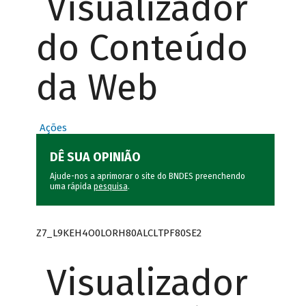
Visualizador
do Conteúdo
da Web
Ações
DÊ SUA OPINIÃO
Ajude-nos a aprimorar o site do BNDES preenchendo
uma rápida
pesquisa
.
Z7_L9KEH4O0LORH80ALCLTPF80SE2
Visualizador