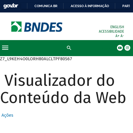
COMUNICA BR
ACESSO À INFORMAÇÃO
PARTI
ENGLISH
ACESSIBILIDADE
A+
A-
Busca
Z7_L9KEH4O0LORH80ALCLTPF80S67
Visualizador do
Conteúdo da Web
Ações