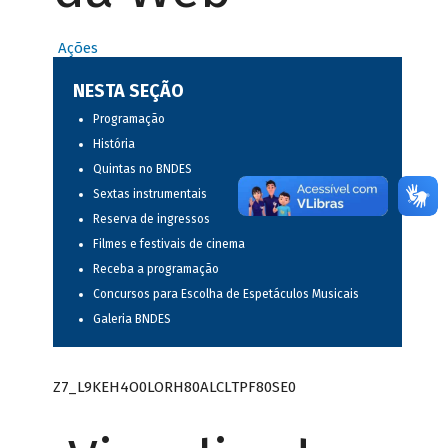
Ações
NESTA SEÇÃO
Programação
História
Quintas no BNDES
Sextas instrumentais
Reserva de ingressos
Filmes e festivais de cinema
Receba a programação
Concursos para Escolha de Espetáculos Musicais
Galeria BNDES
Z7_L9KEH4O0LORH80ALCLTPF80SE0