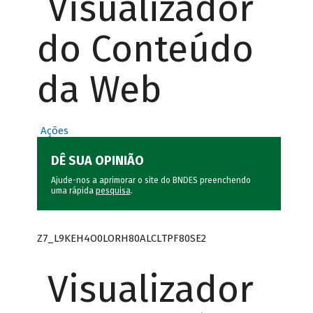
Visualizador
do Conteúdo
da Web
Ações
DÊ SUA OPINIÃO
Ajude-nos a aprimorar o site do BNDES preenchendo
uma rápida
pesquisa
.
Z7_L9KEH4O0LORH80ALCLTPF80SE2
Visualizador