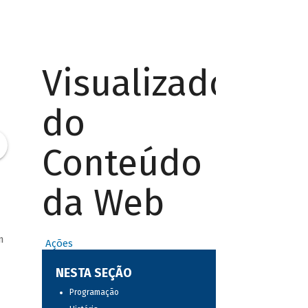
Visualizador
do
Conteúdo
da Web
m
Ações
NESTA SEÇÃO
Programação