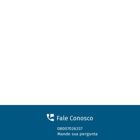
Fale Conosco
08007026337
Mande sua pergunta