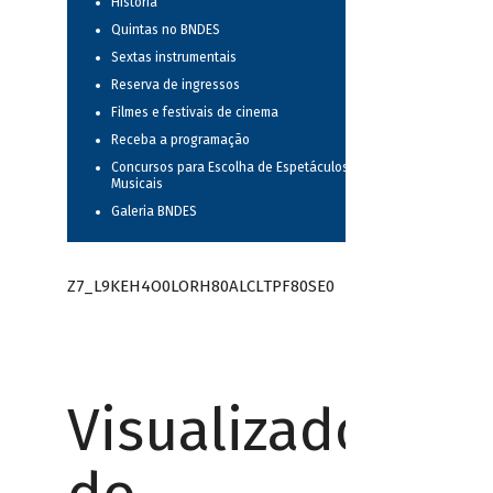
História
Quintas no BNDES
Sextas instrumentais
Reserva de ingressos
Filmes e festivais de cinema
Receba a programação
Concursos para Escolha de Espetáculos
Musicais
Galeria BNDES
Z7_L9KEH4O0LORH80ALCLTPF80SE0
Visualizador