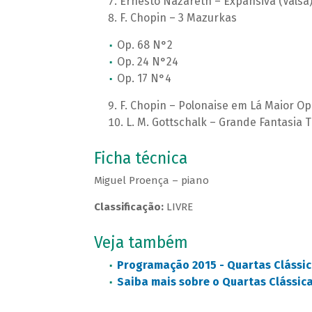
Ernesto Nazareth – Expansiva (Valsa
F. Chopin – 3 Mazurkas
Op. 68 N°2
Op. 24 N°24
Op. 17 N°4
F. Chopin – Polonaise em Lá Maior Op
L. M. Gottschalk – Grande Fantasia T
Ficha técnica
Miguel Proença – piano
Classificação:
LIVRE
Veja também
Programação 2015 - Quartas Clássic
Saiba mais sobre o Quartas Clássic