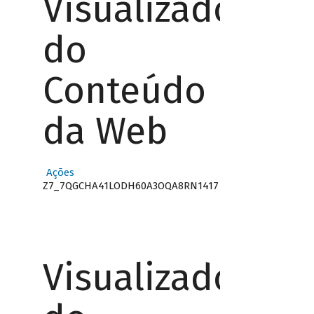
Visualizador
do
Conteúdo
da Web
Ações
Z7_7QGCHA41LODH60A3OQA8RN1417
Visualizador