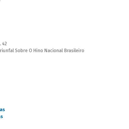
)
. 42
riunfal Sobre O Hino Nacional Brasileiro
as
as