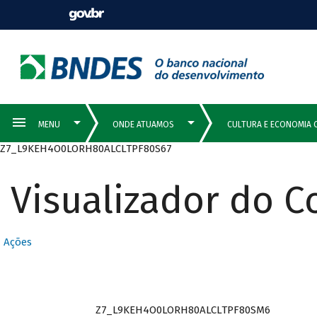
Z7_L9KEH4O0LORH80ALCLTPF80S67
Visualizador do 
Ações
Z7_L9KEH4O0LORH80ALCLTPF80SM6