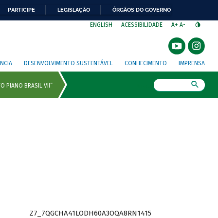
PARTICIPE
LEGISLAÇÃO
ÓRGÃOS DO GOVERNO
⁣
ENGLISH
ACESSIBILIDADE
A+
A-
NCIA
DESENVOLVIMENTO SUSTENTÁVEL
CONHECIMENTO
IMPRENSA
Busca
Z7_7QGCHA41LODH60A3OQA8RN1415