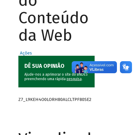
do
Conteúdo
da Web
Ações
DÊ SUA OPINIÃO
Ajude-nos a aprimorar o site do BNDES
preenchendo uma rápida
pesquisa
.
Z7_L9KEH4O0LORH80ALCLTPF80SE2