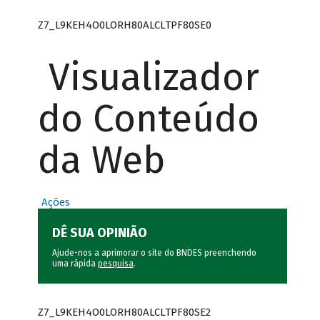
Z7_L9KEH4O0LORH80ALCLTPF80SE0
Visualizador
do Conteúdo
da Web
Ações
DÊ SUA OPINIÃO
Ajude-nos a aprimorar o site do BNDES preenchendo
uma rápida
pesquisa
.
Z7_L9KEH4O0LORH80ALCLTPF80SE2