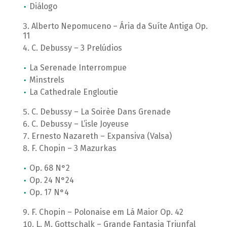
Diálogo
Alberto Nepomuceno – Ária da Suíte Antiga Op.
11
C. Debussy – 3 Prelúdios
La Serenade Interrompue
Minstrels
La Cathedrale Engloutie
C. Debussy – La Soirèe Dans Grenade
C. Debussy – L’isle Joyeuse
Ernesto Nazareth – Expansiva (Valsa)
F. Chopin – 3 Mazurkas
Op. 68 N°2
Op. 24 N°24
Op. 17 N°4
F. Chopin – Polonaise em Lá Maior Op. 42
L. M. Gottschalk – Grande Fantasia Triunfal