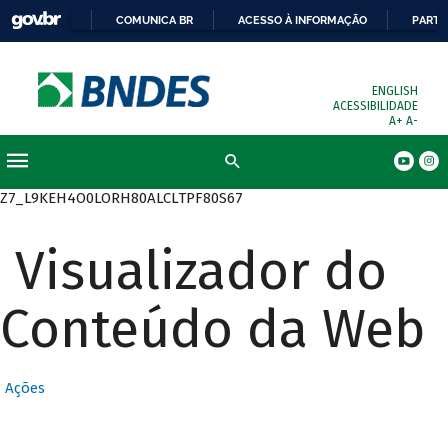
COMUNICA BR
ACESSO À INFORMAÇÃO
PARTI
ENGLISH
ACESSIBILIDADE
A+
A-
Busca
Z7_L9KEH4O0LORH80ALCLTPF80S67
Visualizador do
Conteúdo da Web
Ações