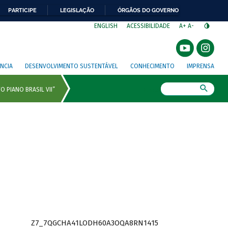
PARTICIPE
LEGISLAÇÃO
ÓRGÃOS DO GOVERNO
⁣
ENGLISH
ACESSIBILIDADE
A+
A-
NCIA
DESENVOLVIMENTO SUSTENTÁVEL
CONHECIMENTO
IMPRENSA
Busca
Z7_7QGCHA41LODH60A3OQA8RN1415