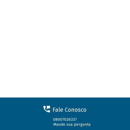
Fale Conosco
08007026337
Mande sua pergunta