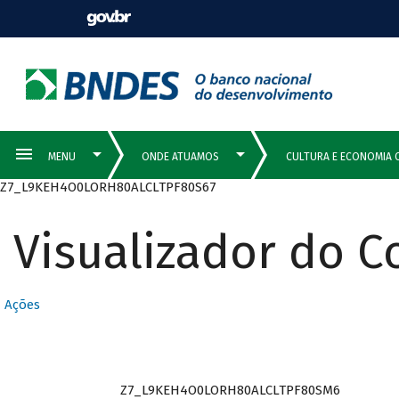
Z7_L9KEH4O0LORH80ALCLTPF80S67
Visualizador do 
Ações
Z7_L9KEH4O0LORH80ALCLTPF80SM6