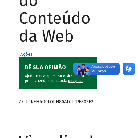
do
Conteúdo
da Web
Ações
DÊ SUA OPINIÃO
Ajude-nos a aprimorar o site do BNDES
preenchendo uma rápida
pesquisa
.
Z7_L9KEH4O0LORH80ALCLTPF80SE2