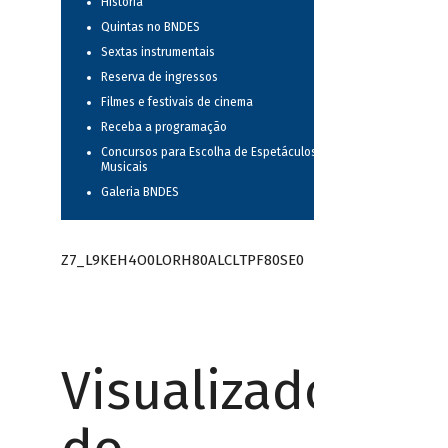
História
Quintas no BNDES
Sextas instrumentais
Reserva de ingressos
Filmes e festivais de cinema
Receba a programação
Concursos para Escolha de Espetáculos
Musicais
Galeria BNDES
Z7_L9KEH4O0LORH80ALCLTPF80SE0
Visualizador