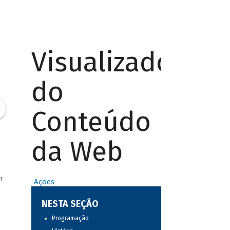
Visualizador
do
Conteúdo
da Web
m
Ações
NESTA SEÇÃO
Programação