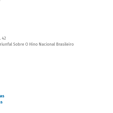
)
. 42
riunfal Sobre O Hino Nacional Brasileiro
as
as