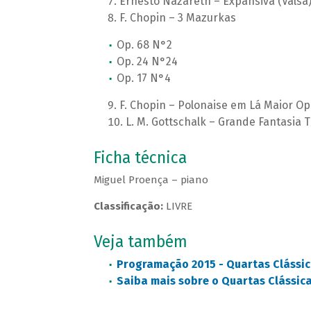
Ernesto Nazareth – Expansiva (Valsa
F. Chopin – 3 Mazurkas
Op. 68 N°2
Op. 24 N°24
Op. 17 N°4
F. Chopin – Polonaise em Lá Maior Op
L. M. Gottschalk – Grande Fantasia T
Ficha técnica
Miguel Proença – piano
Classificação:
LIVRE
Veja também
Programação 2015 - Quartas Clássic
Saiba mais sobre o Quartas Clássic