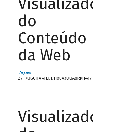
Visualizador
do
Conteúdo
da Web
Ações
Z7_7QGCHA41LODH60A3OQA8RN1417
Visualizador