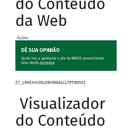
do Conteúdo
da Web
Ações
DÊ SUA OPINIÃO
Ajude-nos a aprimorar o site do BNDES preenchendo
uma rápida
pesquisa
.
Z7_L9KEH4O0LORH80ALCLTPF80SE2
Visualizador
do Conteúdo