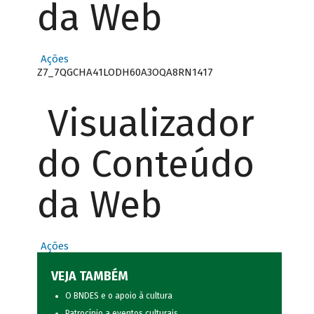
da Web
Ações
Z7_7QGCHA41LODH60A3OQA8RN1417
Visualizador
do Conteúdo
da Web
Ações
VEJA TAMBÉM
O BNDES e o apoio à cultura
Patrocínio a eventos culturais