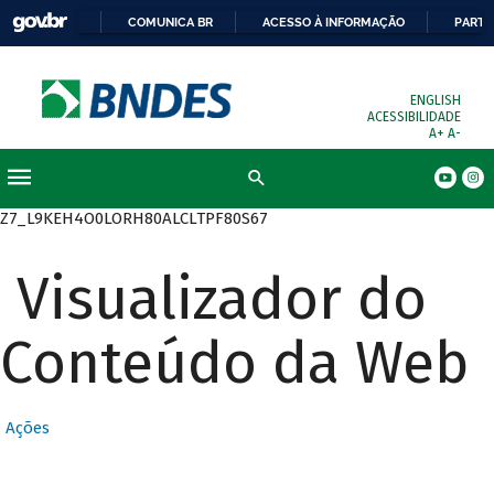
COMUNICA BR
ACESSO À INFORMAÇÃO
PARTI
ENGLISH
ACESSIBILIDADE
A+
A-
Busca
Z7_L9KEH4O0LORH80ALCLTPF80S67
Visualizador do
Conteúdo da Web
Ações