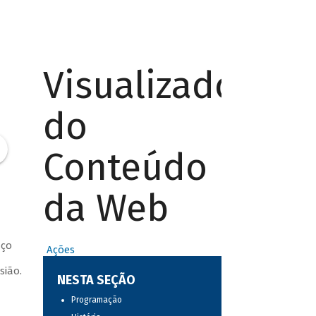
Visualizador
do
Conteúdo
da Web
aço
Ações
sião.
NESTA SEÇÃO
Programação