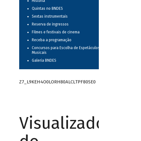
História
Quintas no BNDES
Sextas instrumentais
Reserva de ingressos
Filmes e festivais de cinema
Receba a programação
Concursos para Escolha de Espetáculos
Musicais
Galeria BNDES
Z7_L9KEH4O0LORH80ALCLTPF80SE0
Visualizador