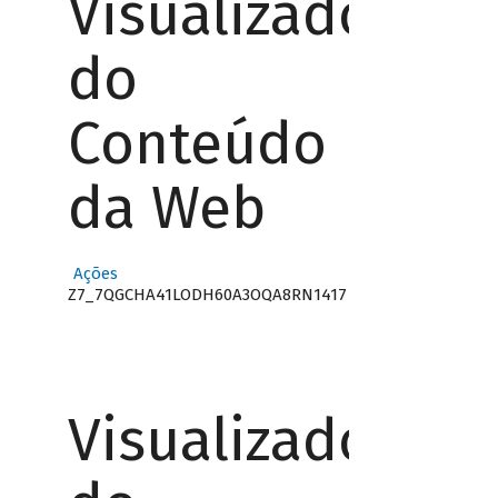
Visualizador
do
Conteúdo
da Web
Ações
Z7_7QGCHA41LODH60A3OQA8RN1417
Visualizador