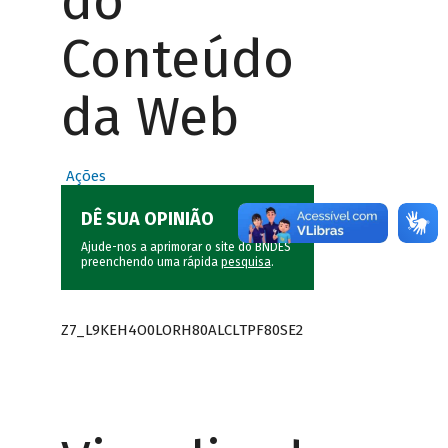
do
Conteúdo
da Web
Ações
DÊ SUA OPINIÃO
Ajude-nos a aprimorar o site do BNDES
preenchendo uma rápida
pesquisa
.
Z7_L9KEH4O0LORH80ALCLTPF80SE2