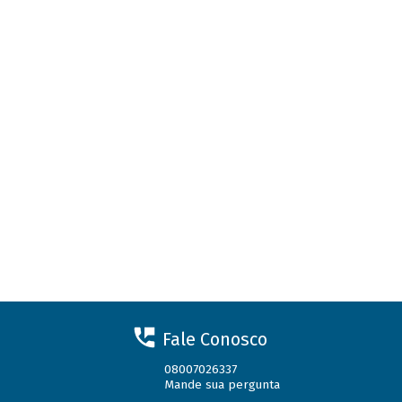
Fale Conosco
08007026337
Mande sua pergunta