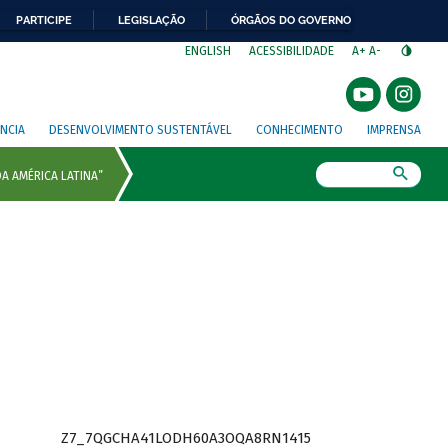
PARTICIPE
LEGISLAÇÃO
ÓRGÃOS DO GOVERNO
⁣
ENGLISH
ACESSIBILIDADE
A+
A-
NCIA
DESENVOLVIMENTO SUSTENTÁVEL
CONHECIMENTO
IMPRENSA
Busca
Z7_7QGCHA41LODH60A3OQA8RN1415