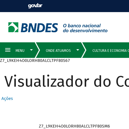
Z7_L9KEH4O0LORH80ALCLTPF80S67
Visualizador do 
Ações
Z7_L9KEH4O0LORH80ALCLTPF80SM6