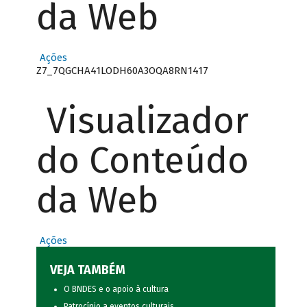
da Web
Ações
Z7_7QGCHA41LODH60A3OQA8RN1417
Visualizador
do Conteúdo
da Web
Ações
VEJA TAMBÉM
O BNDES e o apoio à cultura
Patrocínio a eventos culturais