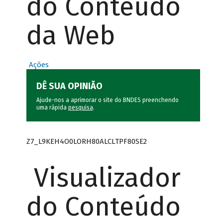
do Conteúdo
da Web
Ações
DÊ SUA OPINIÃO
Ajude-nos a aprimorar o site do BNDES preenchendo
uma rápida
pesquisa
.
Z7_L9KEH4O0LORH80ALCLTPF80SE2
Visualizador
do Conteúdo