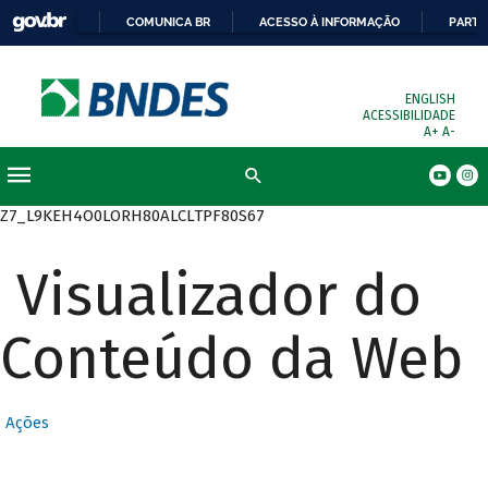
COMUNICA BR
ACESSO À INFORMAÇÃO
PARTI
ENGLISH
ACESSIBILIDADE
A+
A-
Busca
Z7_L9KEH4O0LORH80ALCLTPF80S67
Visualizador do
Conteúdo da Web
Ações