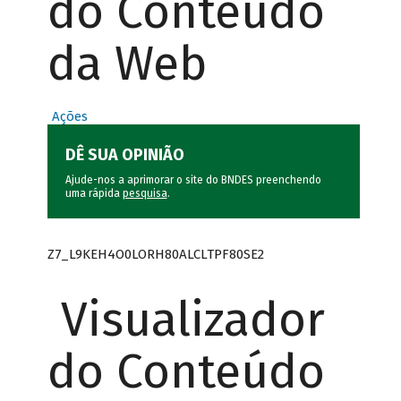
do Conteúdo
da Web
Ações
DÊ SUA OPINIÃO
Ajude-nos a aprimorar o site do BNDES preenchendo
uma rápida
pesquisa
.
Z7_L9KEH4O0LORH80ALCLTPF80SE2
Visualizador
do Conteúdo