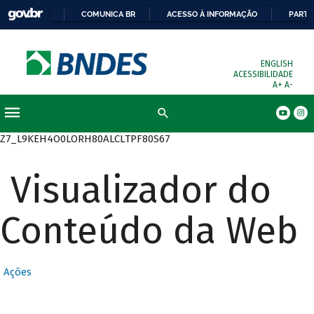
COMUNICA BR
ACESSO À INFORMAÇÃO
PARTI
ENGLISH
ACESSIBILIDADE
A+
A-
Busca
Z7_L9KEH4O0LORH80ALCLTPF80S67
Visualizador do
Conteúdo da Web
Ações