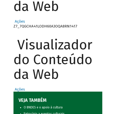
da Web
Ações
Z7_7QGCHA41LODH60A3OQA8RN1417
Visualizador
do Conteúdo
da Web
Ações
VEJA TAMBÉM
O BNDES e o apoio à cultura
Patrocínio a eventos culturais