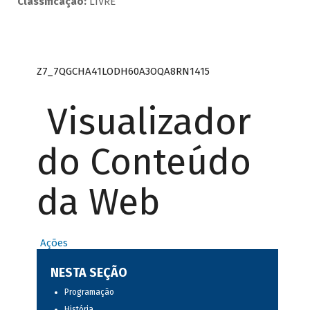
Classificação:
LIVRE
Z7_7QGCHA41LODH60A3OQA8RN1415
Visualizador
do Conteúdo
da Web
Ações
NESTA SEÇÃO
Programação
História