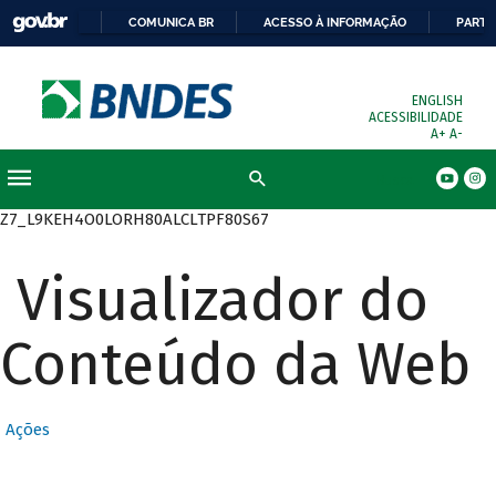
COMUNICA BR
ACESSO À INFORMAÇÃO
PARTI
ENGLISH
ACESSIBILIDADE
A+
A-
Busca
Z7_L9KEH4O0LORH80ALCLTPF80S67
Visualizador do
Conteúdo da Web
Ações