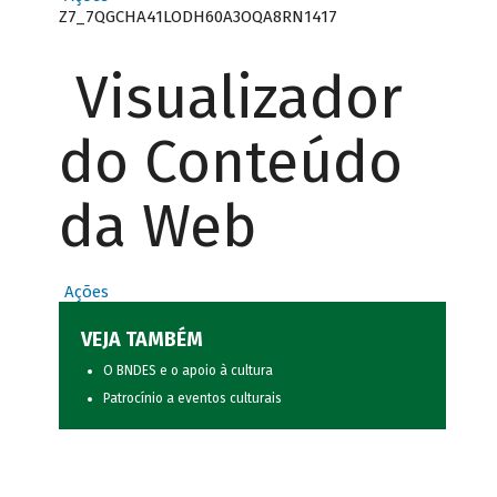
Z7_7QGCHA41LODH60A3OQA8RN1417
Visualizador
do Conteúdo
da Web
Ações
VEJA TAMBÉM
O BNDES e o apoio à cultura
Patrocínio a eventos culturais