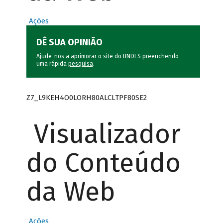
Ações
DÊ SUA OPINIÃO
Ajude-nos a aprimorar o site do BNDES preenchendo
uma rápida
pesquisa
.
Z7_L9KEH4O0LORH80ALCLTPF80SE2
Visualizador
do Conteúdo
da Web
Ações