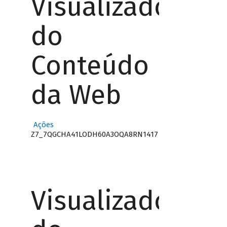
Visualizador
do
Conteúdo
da Web
Ações
Z7_7QGCHA41LODH60A3OQA8RN1417
Visualizador