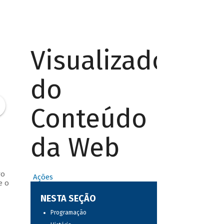
Visualizador
do
Conteúdo
da Web
go
Ações
e o
NESTA SEÇÃO
Programação