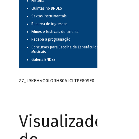
História
Quintas no BNDES
Sextas instrumentais
Reserva de ingressos
Filmes e festivais de cinema
Receba a programação
Concursos para Escolha de Espetáculos
Musicais
Galeria BNDES
Z7_L9KEH4O0LORH80ALCLTPF80SE0
Visualizador