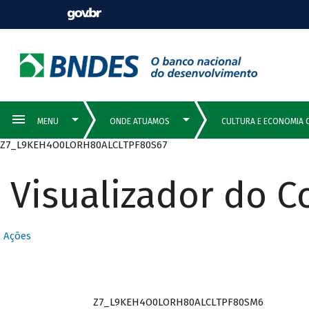
Z7_L9KEH4O0LORH80ALCLTPF80S67
Visualizador do 
Ações
Z7_L9KEH4O0LORH80ALCLTPF80SM6