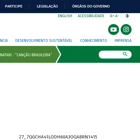
PARTICIPE
LEGISLAÇÃO
ÓRGÃOS DO GOVERNO
⁣
ENGLISH
ACESSIBILIDADE
A+
A-
NCIA
DESENVOLVIMENTO SUSTENTÁVEL
CONHECIMENTO
IMPRENSA
Busca
Z7_7QGCHA41LODH60A3OQA8RN1415