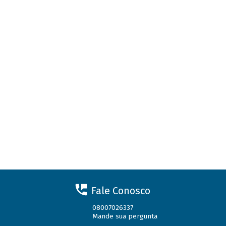
Fale Conosco
08007026337
Mande sua pergunta