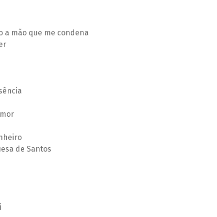
ijo a mão que me condena
er
sência
amor
nheiro
uesa de Santos
i