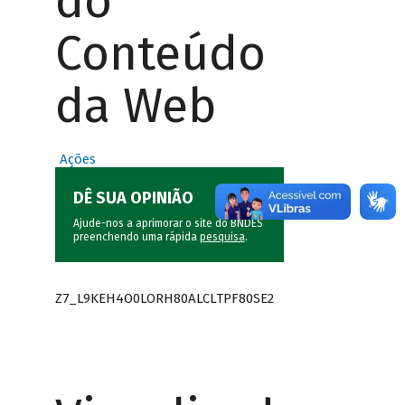
do
Conteúdo
da Web
Ações
DÊ SUA OPINIÃO
Ajude-nos a aprimorar o site do BNDES
preenchendo uma rápida
pesquisa
.
Z7_L9KEH4O0LORH80ALCLTPF80SE2