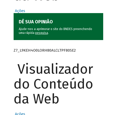
Ações
DÊ SUA OPINIÃO
Ajude-nos a aprimorar o site do BNDES preenchendo
uma rápida
pesquisa
.
Z7_L9KEH4O0LORH80ALCLTPF80SE2
Visualizador
do Conteúdo
da Web
Ações