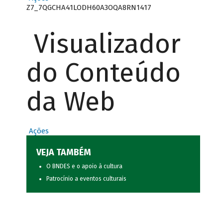
Z7_7QGCHA41LODH60A3OQA8RN1417
Visualizador
do Conteúdo
da Web
Ações
VEJA TAMBÉM
O BNDES e o apoio à cultura
Patrocínio a eventos culturais