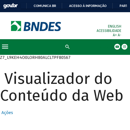
COMUNICA BR
ACESSO À INFORMAÇÃO
PARTI
ENGLISH
ACESSIBILIDADE
A+
A-
Busca
Z7_L9KEH4O0LORH80ALCLTPF80S67
Visualizador do
Conteúdo da Web
Ações