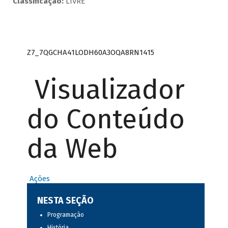
Classificação:
LIVRE
Z7_7QGCHA41LODH60A3OQA8RN1415
Visualizador
do Conteúdo
da Web
Ações
NESTA SEÇÃO
Programação
História