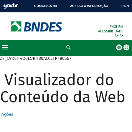
COMUNICA BR
ACESSO À INFORMAÇÃO
PARTI
ENGLISH
ACESSIBILIDADE
A+
A-
Busca
Z7_L9KEH4O0LORH80ALCLTPF80S67
Visualizador do
Conteúdo da Web
Ações