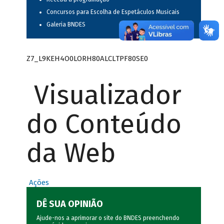
Concursos para Escolha de Espetáculos Musicais
Galeria BNDES
Z7_L9KEH4O0LORH80ALCLTPF80SE0
Visualizador
do Conteúdo
da Web
Ações
DÊ SUA OPINIÃO
Ajude-nos a aprimorar o site do BNDES preenchendo