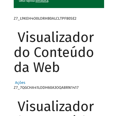
uma rápida
pesquisa
.
Z7_L9KEH4O0LORH80ALCLTPF80SE2
Visualizador
do Conteúdo
da Web
Ações
Z7_7QGCHA41LODH60A3OQA8RN1417
Visualizador