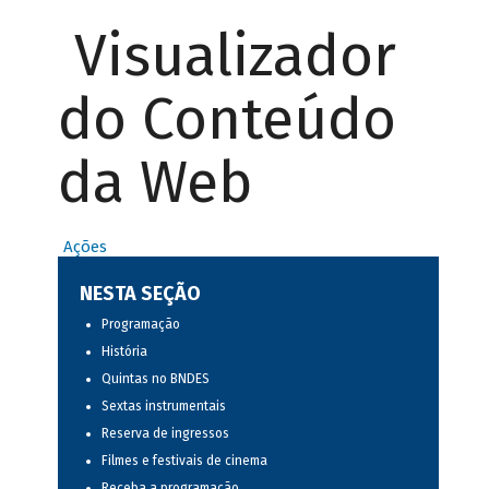
Visualizador
do Conteúdo
da Web
Ações
NESTA SEÇÃO
Programação
História
Quintas no BNDES
Sextas instrumentais
Reserva de ingressos
Filmes e festivais de cinema
Receba a programação