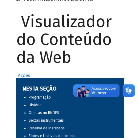
Visualizador
do Conteúdo
da Web
Ações
NESTA SEÇÃO
Programação
História
Quintas no BNDES
Sextas instrumentais
Reserva de ingressos
Filmes e festivais de cinema