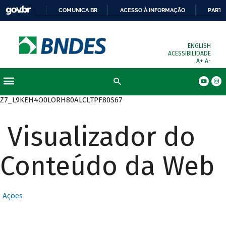
COMUNICA BR
ACESSO À INFORMAÇÃO
PARTI
ENGLISH
ACESSIBILIDADE
A+
A-
Busca
Z7_L9KEH4O0LORH80ALCLTPF80S67
Visualizador do
Conteúdo da Web
Ações