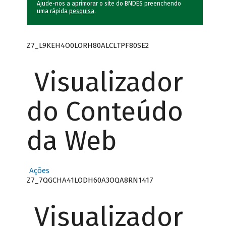
Ajude-nos a aprimorar o site do BNDES preenchendo
uma rápida
pesquisa
.
Z7_L9KEH4O0LORH80ALCLTPF80SE2
Visualizador
do Conteúdo
da Web
Ações
Z7_7QGCHA41LODH60A3OQA8RN1417
Visualizador