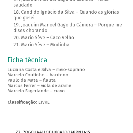
saudade
Candido Ignácio da Silva – Quando as glórias
que gosei
Joaquim Manoel Gago da Câmera – Porque me
dises chorando
Mario Sève – Caco Velho
Mario Sève – Modinha
Ficha técnica
Luciana Costa e Silva – meio-soprano
Marcelo Coutinho – barítono
Paulo da Mata – flauta
Marcus Ferrer – viola de arame
Marcelo Fagerlande – cravo
Classificação:
LIVRE
Z7_7QGCHA41LODH60A3OQA8RN1415