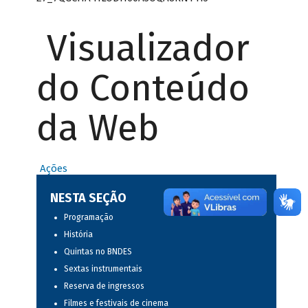
Visualizador
do Conteúdo
da Web
Ações
NESTA SEÇÃO
Programação
História
Quintas no BNDES
Sextas instrumentais
Reserva de ingressos
Filmes e festivais de cinema