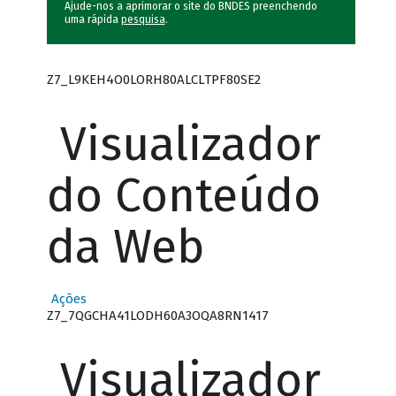
Ajude-nos a aprimorar o site do BNDES preenchendo
uma rápida
pesquisa
.
Z7_L9KEH4O0LORH80ALCLTPF80SE2
Visualizador
do Conteúdo
da Web
Ações
Z7_7QGCHA41LODH60A3OQA8RN1417
Visualizador