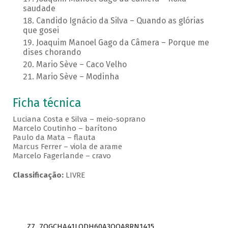
saudade
Candido Ignácio da Silva – Quando as glórias
que gosei
Joaquim Manoel Gago da Câmera – Porque me
dises chorando
Mario Sève – Caco Velho
Mario Sève – Modinha
Ficha técnica
Luciana Costa e Silva – meio-soprano
Marcelo Coutinho – barítono
Paulo da Mata – flauta
Marcus Ferrer – viola de arame
Marcelo Fagerlande – cravo
Classificação:
LIVRE
Z7_7QGCHA41LODH60A3OQA8RN1415