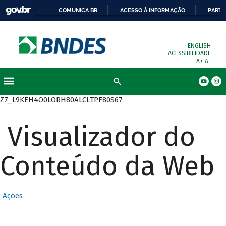
COMUNICA BR
ACESSO À INFORMAÇÃO
PARTI
ENGLISH
ACESSIBILIDADE
A+
A-
Busca
Z7_L9KEH4O0LORH80ALCLTPF80S67
Visualizador do
Conteúdo da Web
Ações