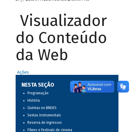
Visualizador
do Conteúdo
da Web
Ações
NESTA SEÇÃO
Programação
História
Quintas no BNDES
Sextas instrumentais
Reserva de ingressos
Filmes e festivais de cinema