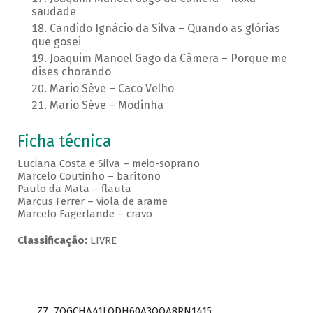
saudade
Candido Ignácio da Silva – Quando as glórias
que gosei
Joaquim Manoel Gago da Câmera – Porque me
dises chorando
Mario Sève – Caco Velho
Mario Sève – Modinha
Ficha técnica
Luciana Costa e Silva – meio-soprano
Marcelo Coutinho – barítono
Paulo da Mata – flauta
Marcus Ferrer – viola de arame
Marcelo Fagerlande – cravo
Classificação:
LIVRE
Z7_7QGCHA41LODH60A3OQA8RN1415