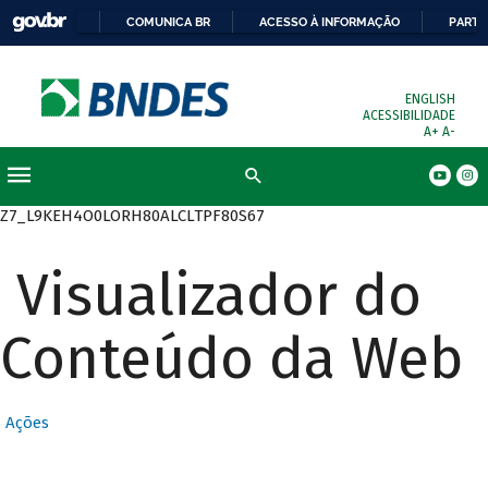
COMUNICA BR
ACESSO À INFORMAÇÃO
PARTI
ENGLISH
ACESSIBILIDADE
A+
A-
Busca
Z7_L9KEH4O0LORH80ALCLTPF80S67
Visualizador do
Conteúdo da Web
Ações