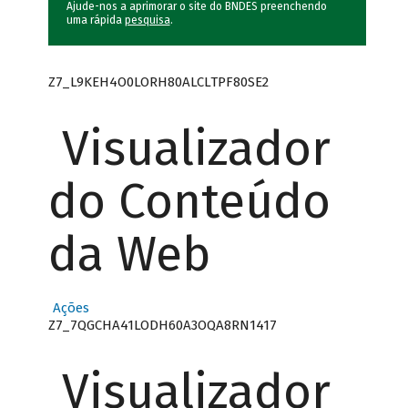
Ajude-nos a aprimorar o site do BNDES preenchendo
uma rápida
pesquisa
.
Z7_L9KEH4O0LORH80ALCLTPF80SE2
Visualizador
do Conteúdo
da Web
Ações
Z7_7QGCHA41LODH60A3OQA8RN1417
Visualizador