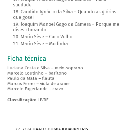
saudade
Candido Ignácio da Silva – Quando as glórias
que gosei
Joaquim Manoel Gago da Câmera – Porque me
dises chorando
Mario Sève – Caco Velho
Mario Sève – Modinha
Ficha técnica
Luciana Costa e Silva – meio-soprano
Marcelo Coutinho – barítono
Paulo da Mata – flauta
Marcus Ferrer – viola de arame
Marcelo Fagerlande – cravo
Classificação:
LIVRE
Z7_7QGCHA41LODH60A3OQA8RN1415