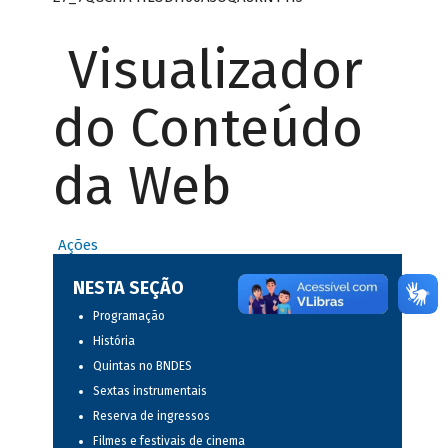
Visualizador
do Conteúdo
da Web
Ações
NESTA SEÇÃO
Programação
História
Quintas no BNDES
Sextas instrumentais
Reserva de ingressos
Filmes e festivais de cinema