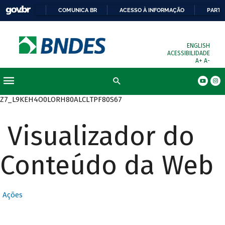
COMUNICA BR
ACESSO À INFORMAÇÃO
PARTI
ENGLISH
ACESSIBILIDADE
A+
A-
Busca
Z7_L9KEH4O0LORH80ALCLTPF80S67
Visualizador do
Conteúdo da Web
Ações