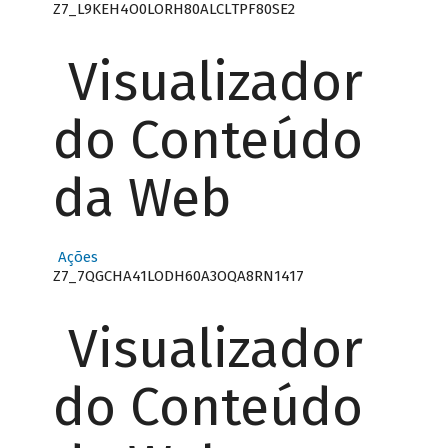
Z7_L9KEH4O0LORH80ALCLTPF80SE2
Visualizador
do Conteúdo
da Web
Ações
Z7_7QGCHA41LODH60A3OQA8RN1417
Visualizador
do Conteúdo