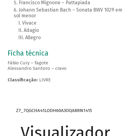
Francisco Mignone – Pattapiada
Johann Sebastian Bach – Sonata BWV 1029 em
sol menor
Vivace
Adagio
Allegro
Ficha técnica
Fábio Cury – fagote
Alessandro Santoro – cravo
Classificação:
LIVRE
Z7_7QGCHA41LODH60A3OQA8RN1415
Visualizador