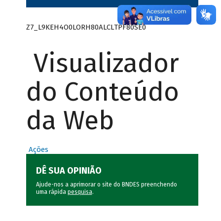
Z7_L9KEH4O0LORH80ALCLTPF80SE0
Visualizador
do Conteúdo
da Web
Ações
DÊ SUA OPINIÃO
Ajude-nos a aprimorar o site do BNDES preenchendo
uma rápida
pesquisa
.