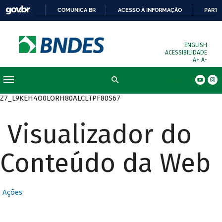
COMUNICA BR
ACESSO À INFORMAÇÃO
PARTI
ENGLISH
ACESSIBILIDADE
A+
A-
Busca
Z7_L9KEH4O0LORH80ALCLTPF80S67
Visualizador do
Conteúdo da Web
Ações