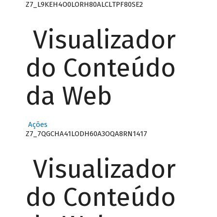
Z7_L9KEH4O0LORH80ALCLTPF80SE2
Visualizador
do Conteúdo
da Web
Ações
Z7_7QGCHA41LODH60A3OQA8RN1417
Visualizador
do Conteúdo