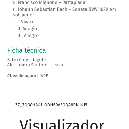
Francisco Mignone – Pattapiada
Johann Sebastian Bach – Sonata BWV 1029 em
sol menor
Vivace
Adagio
Allegro
Ficha técnica
Fábio Cury – fagote
Alessandro Santoro – cravo
Classificação:
LIVRE
Z7_7QGCHA41LODH60A3OQA8RN1415
Visualizador