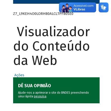
Z7_L9KEH4O0LORH80ALCLTPF80SE0
Visualizador
do Conteúdo
da Web
Ações
DÊ SUA OPINIÃO
Ajude-nos a aprimorar o site do BNDES preenchendo
uma rápida
pesquisa
.