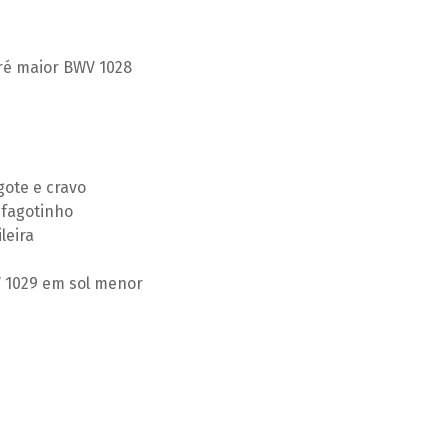
ré maior BWV 1028
gote e cravo
 fagotinho
leira
 1029 em sol menor