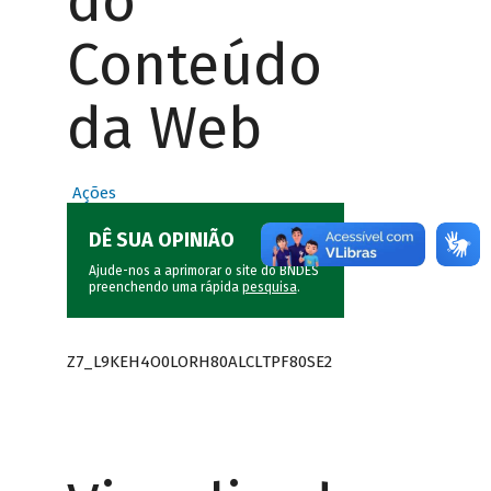
do
Conteúdo
da Web
Ações
DÊ SUA OPINIÃO
Ajude-nos a aprimorar o site do BNDES
preenchendo uma rápida
pesquisa
.
Z7_L9KEH4O0LORH80ALCLTPF80SE2