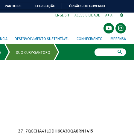
PARTICIPE
LEGISLAÇÃO
ÓRGÃOS DO GOVERNO
⁣
ENGLISH
ACESSIBILIDADE
A+
A-
NCIA
DESENVOLVIMENTO SUSTENTÁVEL
CONHECIMENTO
IMPRENSA
Busca
Z7_7QGCHA41LODH60A3OQA8RN1415