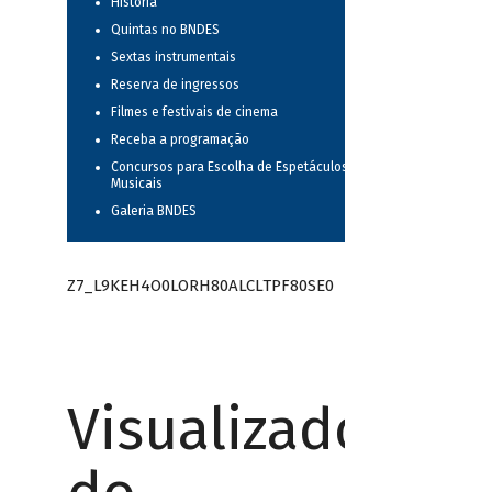
História
Quintas no BNDES
Sextas instrumentais
Reserva de ingressos
Filmes e festivais de cinema
Receba a programação
Concursos para Escolha de Espetáculos
Musicais
Galeria BNDES
Z7_L9KEH4O0LORH80ALCLTPF80SE0
Visualizador