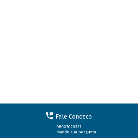
Fale Conosco
08007026337
Mande sua pergunta