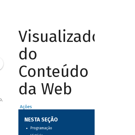
Visualizador
do
Conteúdo
da Web
o,
o
Ações
NESTA SEÇÃO
Programação