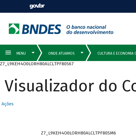
Z7_L9KEH4O0LORH80ALCLTPF80S67
Visualizador do 
Ações
Z7_L9KEH4O0LORH80ALCLTPF80SM6