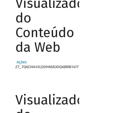
Visualizador
do
Conteúdo
da Web
Ações
Z7_7QGCHA41LODH60A3OQA8RN1417
Visualizador