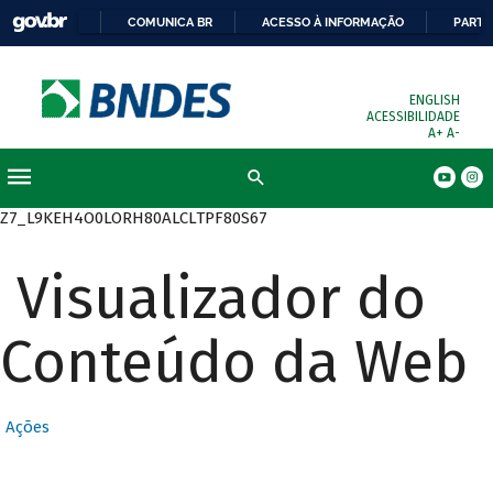
COMUNICA BR
ACESSO À INFORMAÇÃO
PARTI
ENGLISH
ACESSIBILIDADE
A+
A-
Busca
Z7_L9KEH4O0LORH80ALCLTPF80S67
Visualizador do
Conteúdo da Web
Ações