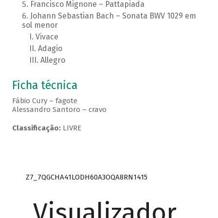
Francisco Mignone – Pattapiada
Johann Sebastian Bach – Sonata BWV 1029 em
sol menor
Vivace
Adagio
Allegro
Ficha técnica
Fábio Cury – fagote
Alessandro Santoro – cravo
Classificação:
LIVRE
Z7_7QGCHA41LODH60A3OQA8RN1415
Visualizador