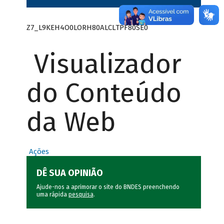
Z7_L9KEH4O0LORH80ALCLTPF80SE0
Visualizador
do Conteúdo
da Web
Ações
DÊ SUA OPINIÃO
Ajude-nos a aprimorar o site do BNDES preenchendo
uma rápida
pesquisa
.