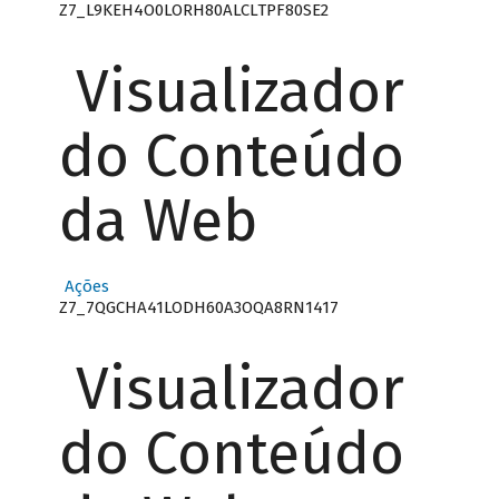
Z7_L9KEH4O0LORH80ALCLTPF80SE2
Visualizador
do Conteúdo
da Web
Ações
Z7_7QGCHA41LODH60A3OQA8RN1417
Visualizador
do Conteúdo