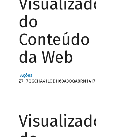
Visualizador
do
Conteúdo
da Web
Ações
Z7_7QGCHA41LODH60A3OQA8RN1417
Visualizador