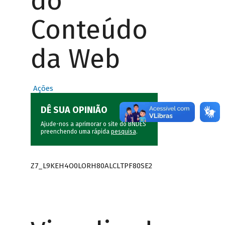
do
Conteúdo
da Web
Ações
DÊ SUA OPINIÃO
Ajude-nos a aprimorar o site do BNDES
preenchendo uma rápida
pesquisa
.
Z7_L9KEH4O0LORH80ALCLTPF80SE2