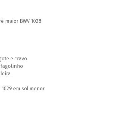
ré maior BWV 1028
gote e cravo
 fagotinho
leira
 1029 em sol menor