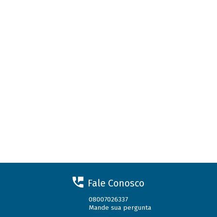
Fale Conosco
08007026337
Mande sua pergunta