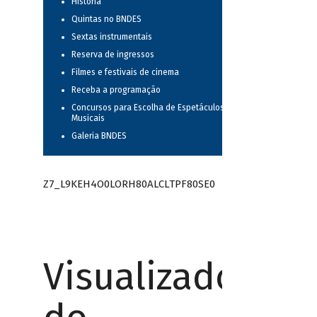
História
Quintas no BNDES
Sextas instrumentais
Reserva de ingressos
Filmes e festivais de cinema
Receba a programação
Concursos para Escolha de Espetáculos
Musicais
Galeria BNDES
Z7_L9KEH4O0LORH80ALCLTPF80SE0
Visualizador