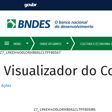
Z7_L9KEH4O0LORH80ALCLTPF80S67
Visualizador do 
Ações
Z7_L9KEH4O0LORH80ALCLTPF80SM6