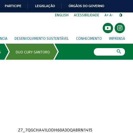
PARTICIPE
LEGISLAÇÃO
ÓRGÃOS DO GOVERNO
⁣
ENGLISH
ACESSIBILIDADE
A+
A-
NCIA
DESENVOLVIMENTO SUSTENTÁVEL
CONHECIMENTO
IMPRENSA
Busca
Z7_7QGCHA41LODH60A3OQA8RN1415