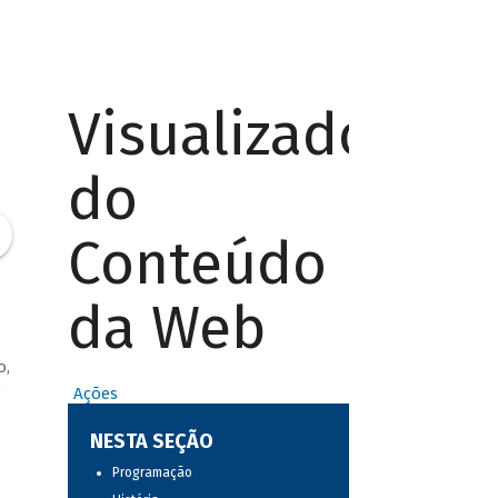
Visualizador
do
Conteúdo
da Web
o,
o
Ações
NESTA SEÇÃO
Programação