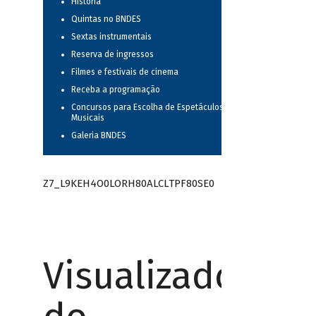
História
Quintas no BNDES
Sextas instrumentais
Reserva de ingressos
Filmes e festivais de cinema
Receba a programação
Concursos para Escolha de Espetáculos
Musicais
Galeria BNDES
Z7_L9KEH4O0LORH80ALCLTPF80SE0
Visualizador