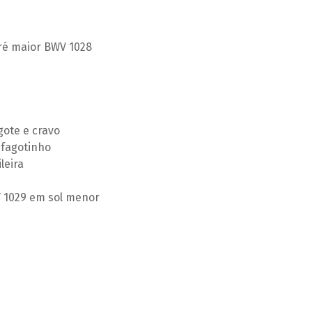
ré maior BWV 1028
gote e cravo
 fagotinho
leira
 1029 em sol menor