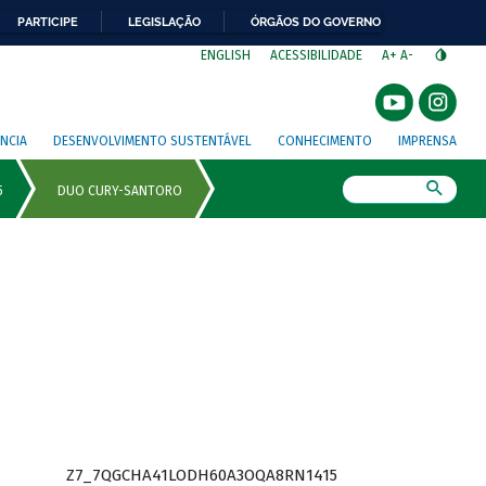
PARTICIPE
LEGISLAÇÃO
ÓRGÃOS DO GOVERNO
⁣
ENGLISH
ACESSIBILIDADE
A+
A-
NCIA
DESENVOLVIMENTO SUSTENTÁVEL
CONHECIMENTO
IMPRENSA
Busca
Z7_7QGCHA41LODH60A3OQA8RN1415