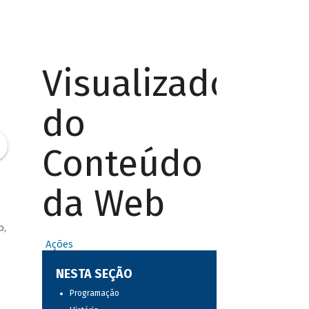
Visualizador
do
Conteúdo
da Web
o,
o
Ações
NESTA SEÇÃO
Programação