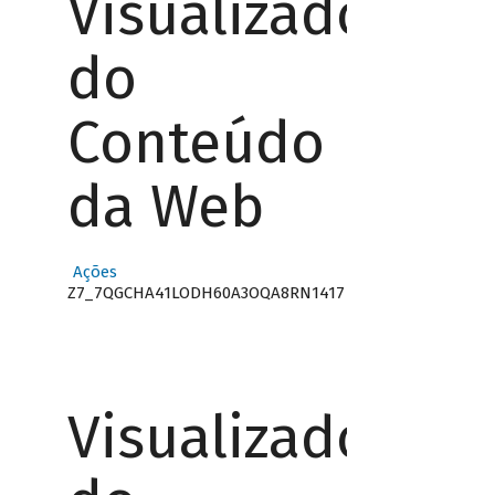
Visualizador
do
Conteúdo
da Web
Ações
Z7_7QGCHA41LODH60A3OQA8RN1417
Visualizador