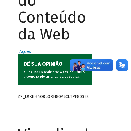
do
Conteúdo
da Web
Ações
DÊ SUA OPINIÃO
Ajude-nos a aprimorar o site do BNDES
preenchendo uma rápida
pesquisa
.
Z7_L9KEH4O0LORH80ALCLTPF80SE2