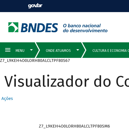
Z7_L9KEH4O0LORH80ALCLTPF80S67
Visualizador do 
Ações
Z7_L9KEH4O0LORH80ALCLTPF80SM6