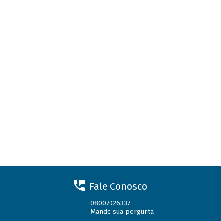
Fale Conosco
08007026337
Mande sua pergunta